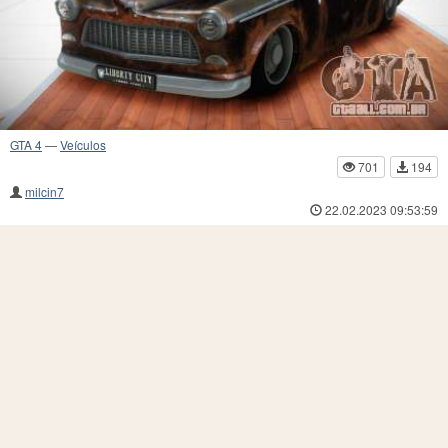
GTA 4
—
Veículos
701
194
milcin7
22.02.2023 09:53:59