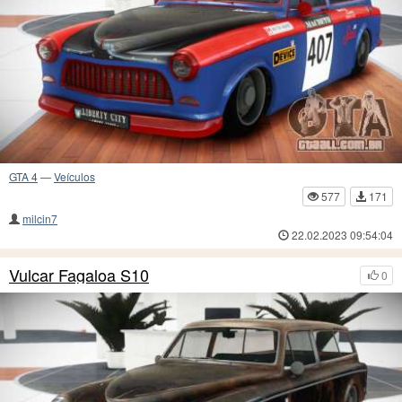
GTA 4
—
Veículos
577
171
milcin7
22.02.2023 09:54:04
Vulcar Fagaloa S10
0