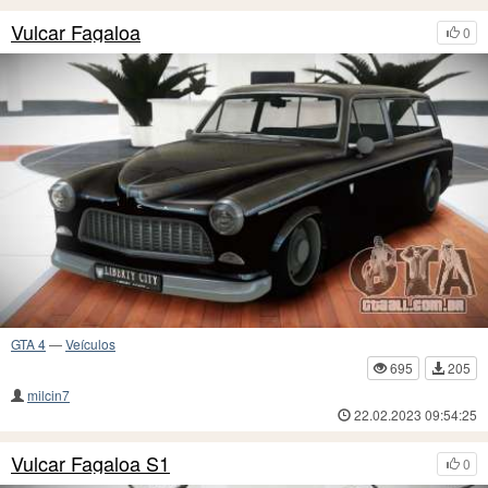
Vulcar Fagaloa
0
GTA 4
—
Veículos
695
205
milcin7
22.02.2023 09:54:25
Vulcar Fagaloa S1
0