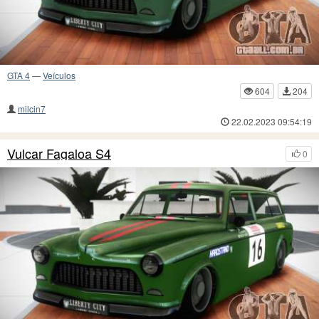
GTA 4
—
Veículos
604
204
milcin7
22.02.2023 09:54:19
Vulcar Fagaloa S4
0