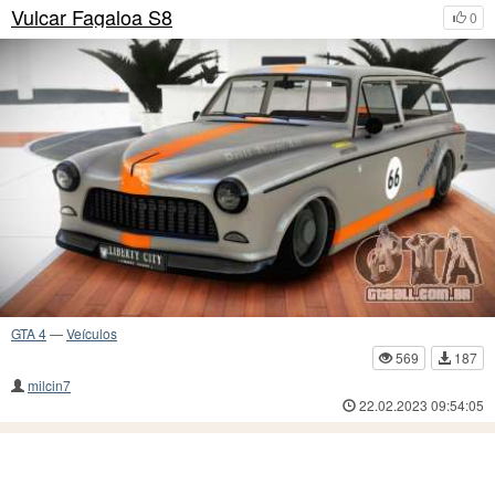
Vulcar Fagaloa S8
0
GTA 4
—
Veículos
569
187
milcin7
22.02.2023 09:54:05