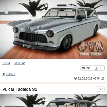
GTA 4
—
Veículos
691
185
milcin7
22.02.2023 09:54:23
Vulcar Fagaloa S2
0