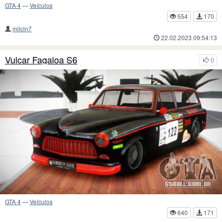
GTA 4
—
Veículos
554
170
milcin7
22.02.2023 09:54:13
Vulcar Fagaloa S6
0
GTA 4
—
Veículos
640
171