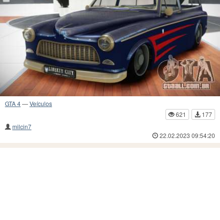
GTA 4
—
Veículos
621
177
milcin7
22.02.2023 09:54:20