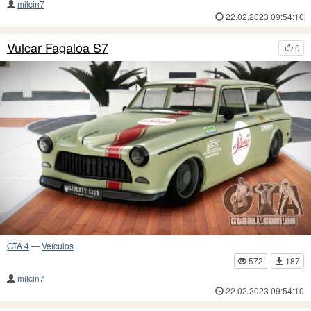
milcin7
22.02.2023 09:54:10
Vulcar Fagaloa S7
0
GTA 4
—
Veículos
572
187
milcin7
22.02.2023 09:54:10