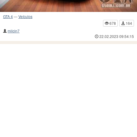
GTA 4
—
Veículos
678
164
milcin7
22.02.2023 09:54:15