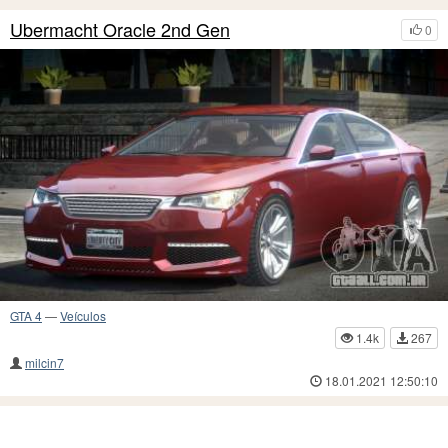
Ubermacht Oracle 2nd Gen
0
GTA 4
—
Veículos
1.4k
267
milcin7
18.01.2021 12:50:10