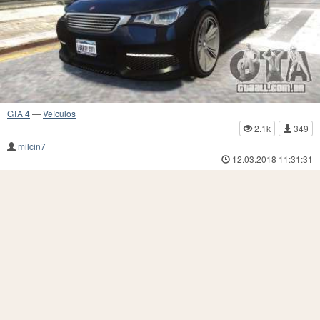
GTA 4
—
Veículos
2.1k
349
milcin7
12.03.2018 11:31:31