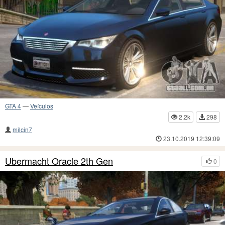
GTA 4
—
Veículos
2.2k
298
milcin7
23.10.2019 12:39:09
Ubermacht Oracle 2th Gen
0