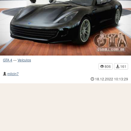
GTA 4
—
Veículos
806
161
milcin7
18.12.2022 10:13:29