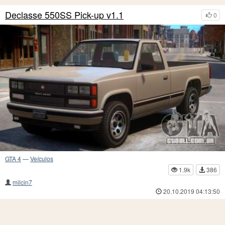
Declasse 550SS Pick-up v1.1
0
GTA 4
—
Veículos
1.9k
386
milcin7
20.10.2019 04:13:50