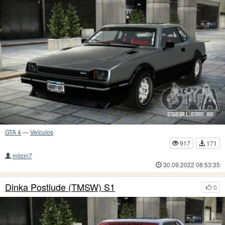
GTA 4
—
Veículos
917
171
milcin7
30.09.2022 08:53:35
Dinka Postlude (TMSW) S1
0