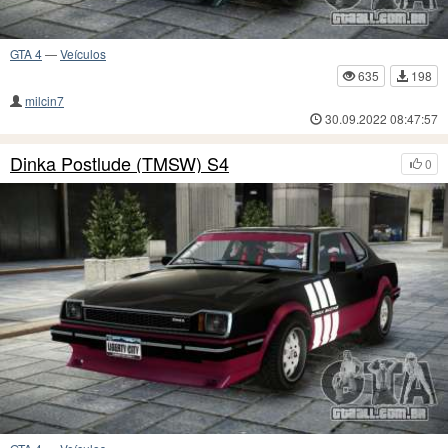
GTA 4
—
Veículos
635
198
milcin7
30.09.2022 08:47:57
Dinka Postlude (TMSW) S4
0