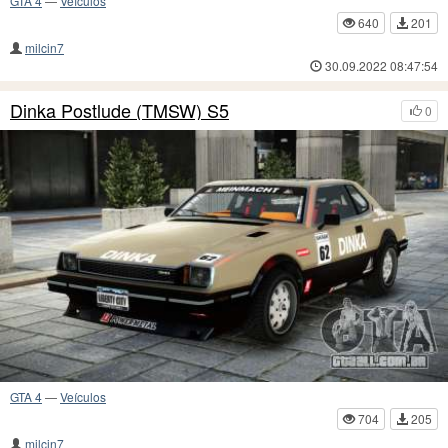
GTA 4
—
Veículos
640
201
milcin7
30.09.2022 08:47:54
Dinka Postlude (TMSW) S5
0
GTA 4
—
Veículos
704
205
milcin7