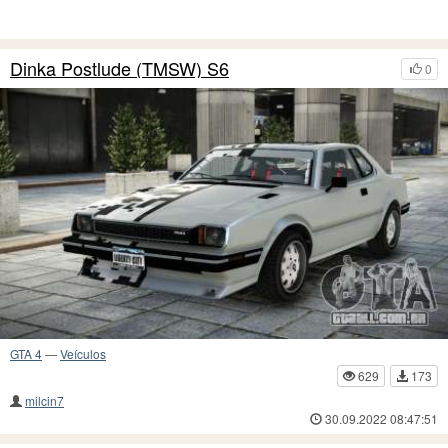
Dinka Postlude (TMSW) S6
0
GTA 4
—
Veículos
629
173
milcin7
30.09.2022 08:47:51