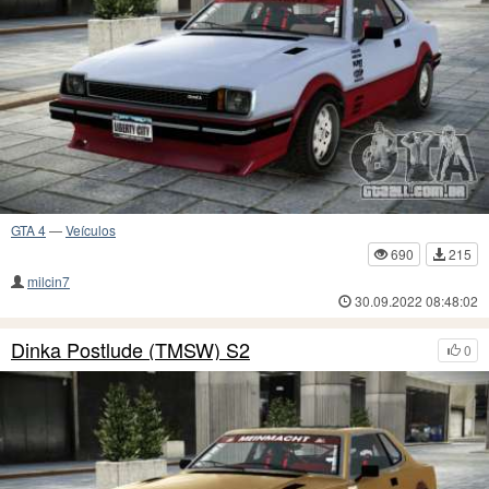
GTA 4
—
Veículos
690
215
milcin7
30.09.2022 08:48:02
Dinka Postlude (TMSW) S2
0