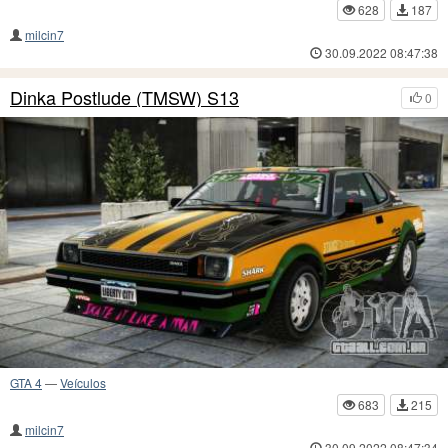
628
187
milcin7
30.09.2022 08:47:38
Dinka Postlude (TMSW) S13
0
GTA 4
—
Veículos
683
215
milcin7
30.09.2022 08:47:34