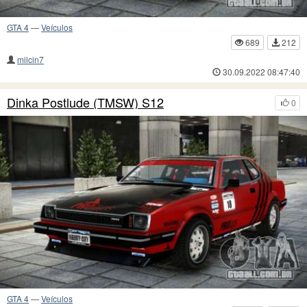
GTA 4
—
Veículos
689
212
milcin7
30.09.2022 08:47:40
Dinka Postlude (TMSW) S12
0
GTA 4
—
Veículos