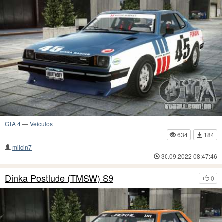
GTA 4
—
Veículos
634
184
milcin7
30.09.2022 08:47:46
Dinka Postlude (TMSW) S9
0