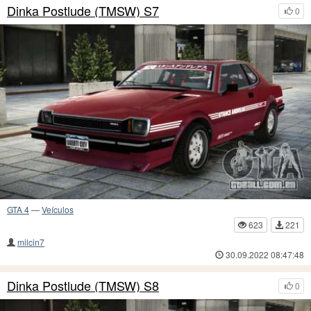
Dinka Postlude (TMSW) S7
0
GTA 4
—
Veículos
623
221
milcin7
30.09.2022 08:47:48
Dinka Postlude (TMSW) S8
0