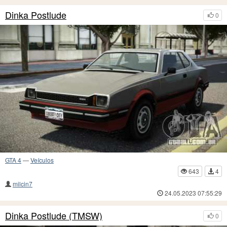
Dinka Postlude
0
GTA 4
—
Veículos
643
4
milcin7
24.05.2023 07:55:29
Dinka Postlude (TMSW)
0