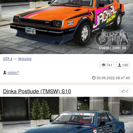
GTA 4
—
Veículos
741
190
milcin7
30.09.2022 08:47:45
Dinka Postlude (TMSW) S10
0