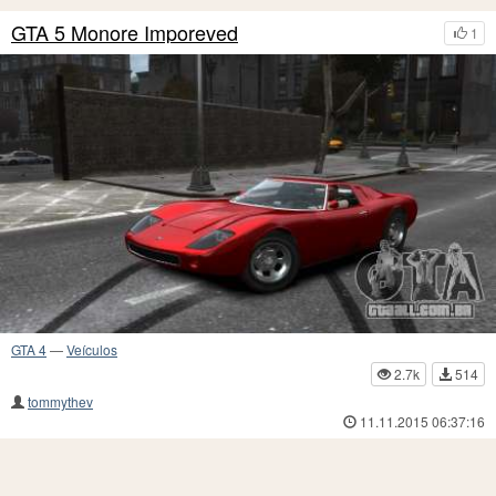
GTA 5 Monore Imporeved
1
GTA 4
—
Veículos
2.7k
514
tommythev
11.11.2015 06:37:16