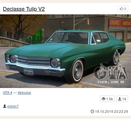
Declasse Tulip V2
0
GTA 4
—
Veículos
1.5k
16
milcin7
19.10.2019 23:23:29