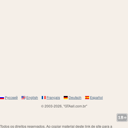
Русский
English
Français
Deutsch
Español
© 2003-2026, "GTAall.com.br"
Todos os direitos reservados. Ao copiar material deste link de site para a