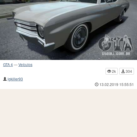
GTA 4
—
Veículos
2k
304
lgkiller93
13.02.2019 15:55:51