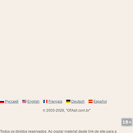
Русский
English
Français
Deutsch
Español
© 2003-2026, "GTAall.com.br"
Todos os direitos reservados. Ao copiar material deste link de site para a