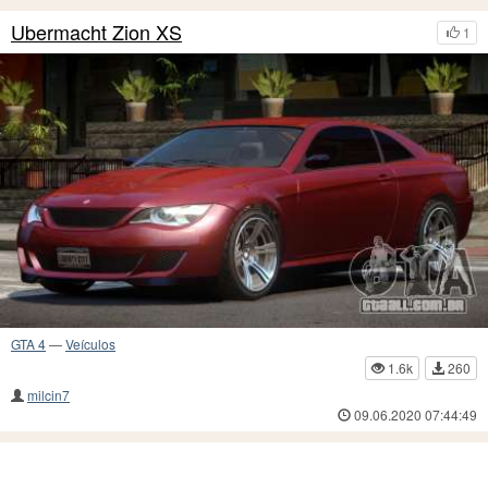
Ubermacht Zion XS
1
GTA 4
—
Veículos
1.6k
260
milcin7
09.06.2020 07:44:49