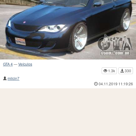
GTA 4
—
Veículos
1.3k
330
milcin7
04.11.2019 11:19:26