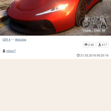
GTA 4
—
Veículos
2.4k
417
milcin7
21.03.2018 06:20:16