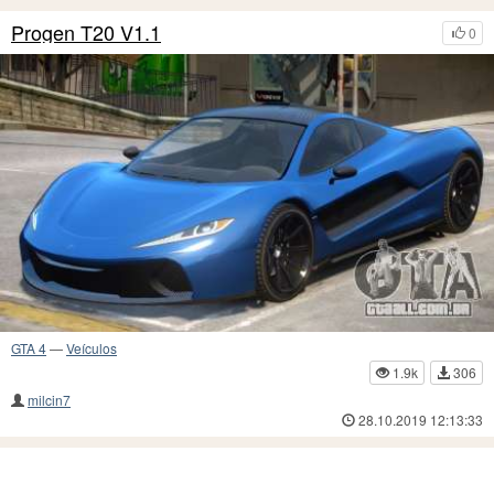
Progen T20 V1.1
0
GTA 4
—
Veículos
1.9k
306
milcin7
28.10.2019 12:13:33