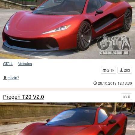
GTA 4
—
Veículos
2.1k
283
milcin7
28.10.2019 12:13:30
Progen T20 V2.0
0