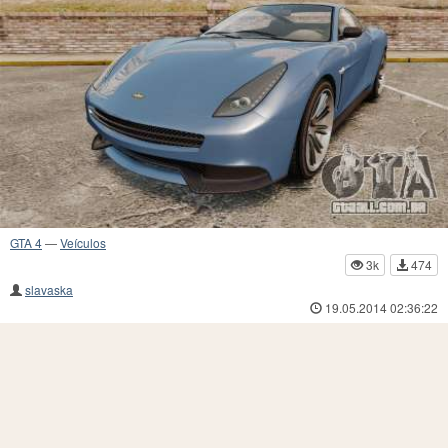
GTA 4
—
Veículos
3k
474
slavaska
19.05.2014 02:36:22