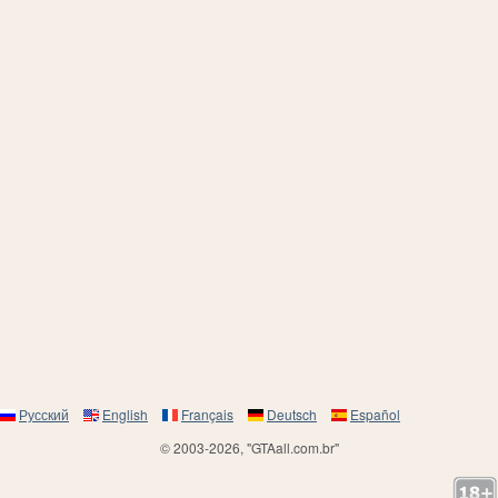
Русский
English
Français
Deutsch
Español
© 2003-2026, "GTAall.com.br"