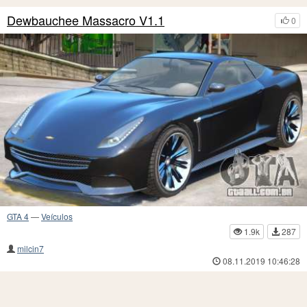
Dewbauchee Massacro V1.1
0
GTA 4
—
Veículos
1.9k
287
milcin7
08.11.2019 10:46:28