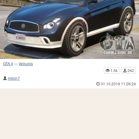
GTA 4
—
Veículos
1.5k
242
milcin7
31.10.2019 11:26:24