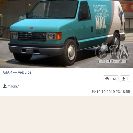
GTA 4
—
Veículos
1.4k
1
milcin7
19.10.2019 23:18:55