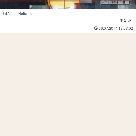
GTA 2
—
Notícias
2.5k
26.07.2014 12:03:02