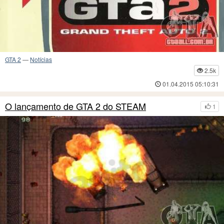
GTA 2
—
Notícias
2.5k
01.04.2015 05:10:31
O lançamento de GTA 2 do STEAM
1