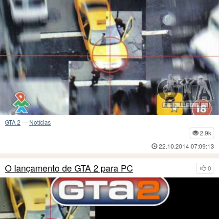
GTA 2
—
Notícias
2.9k
22.10.2014 07:09:13
O lançamento de GTA 2 para PC
0