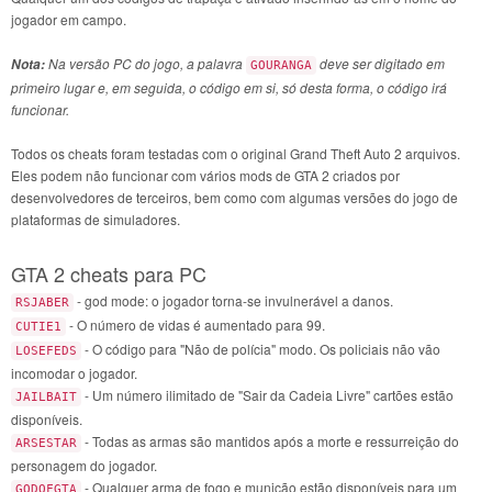
jogador em campo.
Na versão PC do jogo, a palavra
deve ser digitado em
Nota:
GOURANGA
primeiro lugar e, em seguida, o código em si, só desta forma, o código irá
funcionar.
Todos os cheats foram testadas com o original Grand Theft Auto 2 arquivos.
Eles podem não funcionar com vários mods de GTA 2 criados por
desenvolvedores de terceiros, bem como com algumas versões do jogo de
plataformas de simuladores.
GTA 2 cheats para PC
- god mode: o jogador torna-se invulnerável a danos.
RSJABER
- O número de vidas é aumentado para 99.
CUTIE1
- O código para "Não de polícia" modo. Os policiais não vão
LOSEFEDS
incomodar o jogador.
- Um número ilimitado de "Sair da Cadeia Livre" cartões estão
JAILBAIT
disponíveis.
- Todas as armas são mantidos após a morte e ressurreição do
ARSESTAR
personagem do jogador.
- Qualquer arma de fogo e munição estão disponíveis para um
GODOFGTA