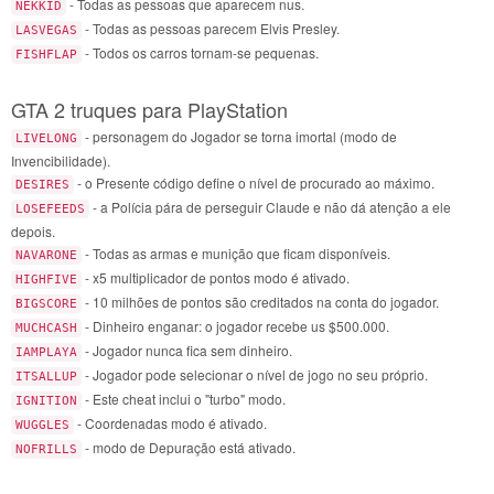
- Todas as pessoas que aparecem nus.
NEKKID
- Todas as pessoas parecem Elvis Presley.
LASVEGAS
- Todos os carros tornam-se pequenas.
FISHFLAP
GTA 2 truques para PlayStation
- personagem do Jogador se torna imortal (modo de
LIVELONG
Invencibilidade).
- o Presente código define o nível de procurado ao máximo.
DESIRES
- a Polícia pára de perseguir Claude e não dá atenção a ele
LOSEFEEDS
depois.
- Todas as armas e munição que ficam disponíveis.
NAVARONE
- x5 multiplicador de pontos modo é ativado.
HIGHFIVE
- 10 milhões de pontos são creditados na conta do jogador.
BIGSCORE
- Dinheiro enganar: o jogador recebe us $500.000.
MUCHCASH
- Jogador nunca fica sem dinheiro.
IAMPLAYA
- Jogador pode selecionar o nível de jogo no seu próprio.
ITSALLUP
- Este cheat inclui o "turbo" modo.
IGNITION
- Coordenadas modo é ativado.
WUGGLES
- modo de Depuração está ativado.
NOFRILLS