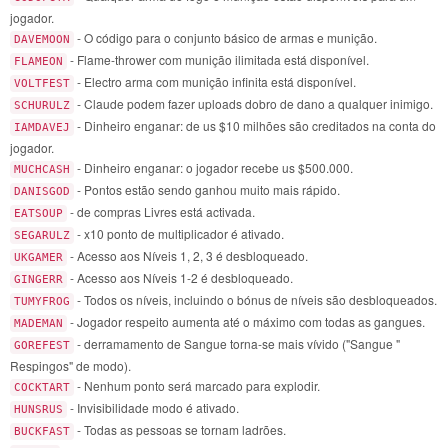
jogador.
- O código para o conjunto básico de armas e munição.
DAVEMOON
- Flame-thrower com munição ilimitada está disponível.
FLAMEON
- Electro arma com munição infinita está disponível.
VOLTFEST
- Claude podem fazer uploads dobro de dano a qualquer inimigo.
SCHURULZ
- Dinheiro enganar: de us $10 milhões são creditados na conta do
IAMDAVEJ
jogador.
- Dinheiro enganar: o jogador recebe us $500.000.
MUCHCASH
- Pontos estão sendo ganhou muito mais rápido.
DANISGOD
- de compras Livres está activada.
EATSOUP
- x10 ponto de multiplicador é ativado.
SEGARULZ
- Acesso aos Níveis 1, 2, 3 é desbloqueado.
UKGAMER
- Acesso aos Níveis 1-2 é desbloqueado.
GINGERR
- Todos os níveis, incluindo o bónus de níveis são desbloqueados.
TUMYFROG
- Jogador respeito aumenta até o máximo com todas as gangues.
MADEMAN
- derramamento de Sangue torna-se mais vívido ("Sangue "
GOREFEST
Respingos" de modo).
- Nenhum ponto será marcado para explodir.
COCKTART
- Invisibilidade modo é ativado.
HUNSRUS
- Todas as pessoas se tornam ladrões.
BUCKFAST