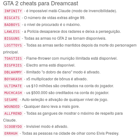
GTA 2 cheats para Dreamcast
- é impossível matá-Claude (modo de invencibilidade).
INFINITY
- O número de vidas extras atinge 99.
BIGCATS
- o nível de procurado é o máximo.
BADBOYS
- a Polícia desaparece dos radares e deixa a perseguição.
LAWLESS
- Todas as armas no GTA 2 se tornam disponíveis.
BIGGUNS
- Todas as armas serão mantidos depois da morte do personagem
LOSTTOYS
principal.
- Flame-thrower com munição ilimitada está disponível.
TOASTIES
- Electro arma está disponível.
BIGFRIES
- Ilimitado "o dobro de dano" modo é ativado.
DBLWAMMY
- x5 multiplicador de bônus é ativado.
BOYAKASH
- us $10 milhões são creditados na conta do jogador.
ULTIMATE
- us $500.000 são creditados na conta do jogador.
MUCHCASH
- Auto-seleção e ativação de qualquer nível de jogo.
SESAME
- Qualquer dano leva a mais gore.
WOUNDED
- Todas as gangues de mostrar o máximo de respeito para
ALLFREND
Claude.
- Invisível modo é ativado.
SCOOBYDO
- Todas as pessoas na cidade de olhar como Elvis Presley.
ERRHUH