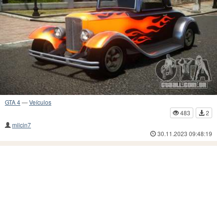
GTA 4
—
Veículos
483
2
milcin7
30.11.2023 09:48:19