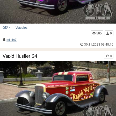
GTA 4
—
Veículos
565
0
milcin7
30.11.2023 09:48:16
Vapid Hustler S4
0