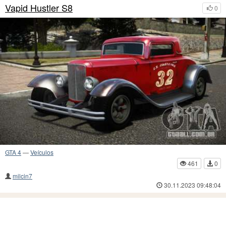
Vapid Hustler S8
0
GTA 4
—
Veículos
461
0
milcin7
30.11.2023 09:48:04