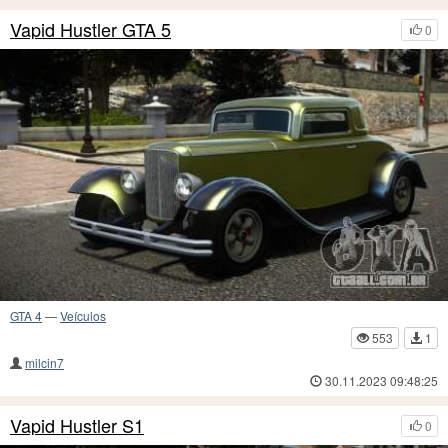
Vapid Hustler GTA 5
0
GTA 4
—
Veículos
553
1
milcin7
30.11.2023 09:48:25
Vapid Hustler S1
0