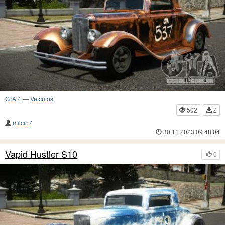
GTA 4
—
Veículos
502
2
milcin7
30.11.2023 09:48:04
Vapid Hustler S10
0