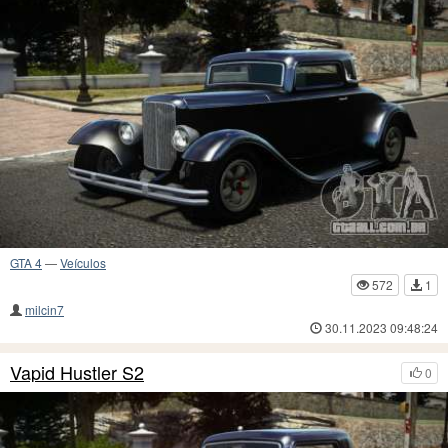
GTA 4
—
Veículos
572
1
milcin7
30.11.2023 09:48:24
Vapid Hustler S2
0