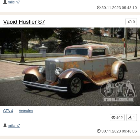
milcin7
30.11.2023 09:48:10
Vapid Hustler S7
0
GTA 4
—
Veículos
402
1
milcin7
30.11.2023 09:48:06