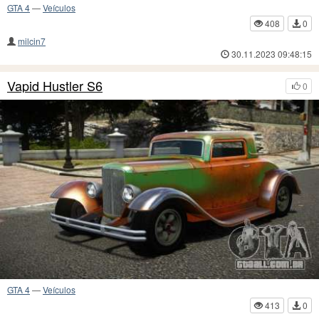
GTA 4
—
Veículos
408
0
milcin7
30.11.2023 09:48:15
Vapid Hustler S6
0
GTA 4
—
Veículos
413
0