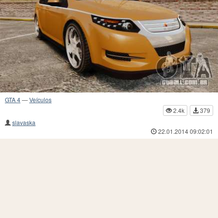
GTA 4
—
Veículos
2.4k
379
slavaska
22.01.2014 09:02:01