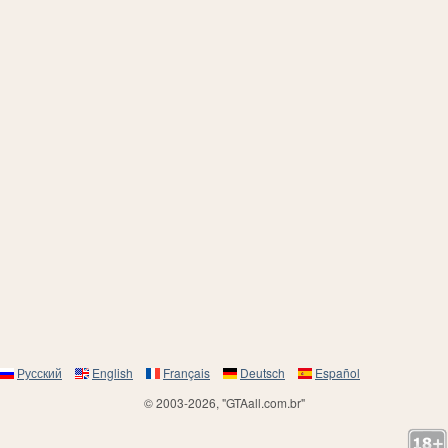
Русский
English
Français
Deutsch
Español
© 2003-2026, "GTAall.com.br"