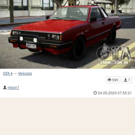
GTA 4
—
Veículos
595
7
milcin7
24.05.2023 07:55:21