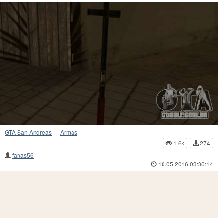
GTA San Andreas
—
Armas
1.6k
274
fanas56
10.05.2016 03:36:14