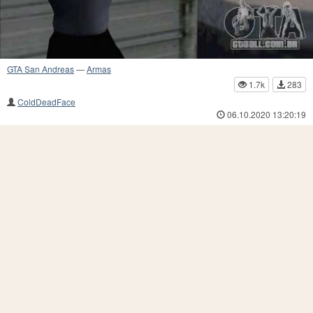
GTA San Andreas
—
Armas
1.7k
283
ColdDeadFace
06.10.2020 13:20:19