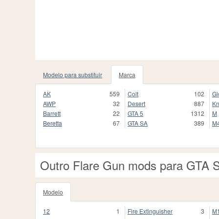
Modelo para substituir
Marca
AK
559
Colt
102
Gl
AWP
32
Desert
887
Kn
Barrett
22
GTA 5
1312
M
Beretta
67
GTA SA
389
M
Outro Flare Gun mods para GTA 
Modelo
12
1
Fire Extinguisher
3
M