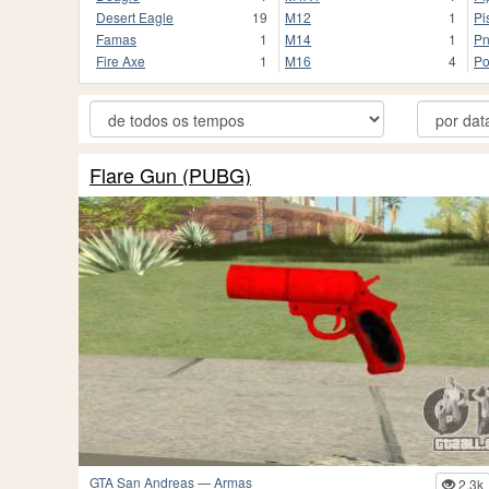
Desert Eagle
19
M12
1
Pi
Famas
1
M14
1
Pn
Fire Axe
1
M16
4
Po
Flare Gun (PUBG)
GTA San Andreas
—
Armas
2.3k