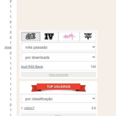
2
1
1
1
2
1
2
2
1
3566
2
1
1
Audi RS5 Bleck
100
1
1
lista completa
1
1
TOP USUÁRIOS
1
1
1
2
1.
milcin7
0.0
1
1
Mais