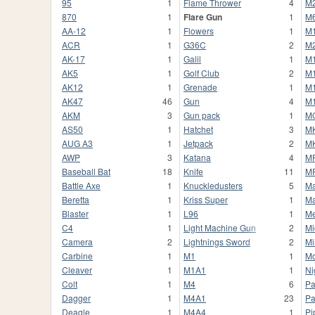
95
1
Flame Thrower
4
M
870
1
Flare Gun
1
M
AA-12
1
Flowers
1
M
ACR
1
G36C
2
M
AK-17
1
Galil
1
M
AK5
1
Golf Club
2
M
AK12
1
Grenade
1
M
AK47
46
Gun
4
M
AKM
3
Gun pack
1
M
AS50
1
Hatchet
3
M
AUG A3
1
Jetpack
2
M
AWP
3
Katana
4
M
Baseball Bat
18
Knife
11
M
Battle Axe
1
Knuckledusters
5
Ma
Beretta
1
Kriss Super
1
Ma
Blaster
1
L96
1
Me
C4
1
Light Machine Gun
2
Mi
Camera
2
Lightnings Sword
2
Mi
Carbine
1
M1
1
Mo
Cleaver
1
M1A1
1
Ni
Colt
1
M4
6
Pa
Dagger
1
M4A1
23
Pa
Deagle
1
M4A4
1
Pi