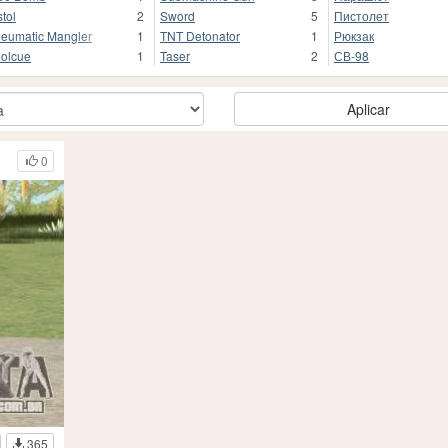
stol
2
Sword
5
Пистолет
eumatic Mangler
1
TNT Detonator
1
Рюкзак
olcue
1
Taser
2
СВ-98
Aplicar
0
365