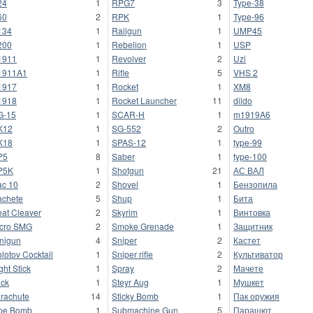
24
1
RPG7
3
Type-38
60
2
RPK
1
Type-96
134
1
Railgun
1
UMP45
200
1
Rebelion
1
USP
1911
1
Revolver
2
Uzi
1911A1
1
Rifle
5
VHS 2
1917
1
Rocket
1
XM8
1918
1
Rocket Launcher
11
dildo
G-15
1
SCAR-H
1
m1919A6
K12
1
SG-552
2
Outro
K18
1
SPAS-12
1
type-99
P5
8
Saber
1
type-100
P5K
1
Shotgun
21
АС ВАЛ
c 10
2
Shovel
1
Бензопила
chete
5
Shup
1
Бита
at Cleaver
2
Skyrim
1
Винтовка
cro SMG
2
Smoke Grenade
1
Защитник
nigun
4
Sniper
2
Кастет
lotov Cocktail
1
Sniper rifle
2
Культиватор
ght Stick
1
Spray
2
Мачете
ck
1
Steyr Aug
1
Мушкет
rachute
14
Sticky Bomb
1
Пак оружия
pe Bomb
1
Submachine Gun
5
Парашют