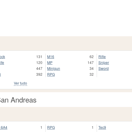
ock
131
M16
62
Rifle
ife
120
MP
147
Sniper
447
Minigun
34
Sword
4
392
RPG
32
Ver tudo
San Andreas
16A4
1
RPG
1
Tec9