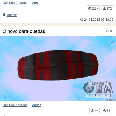
GTA San Andreas
—
Armas
2.3k
372
jonfosic
24.04.2012 07:48:02
O novo pára-quedas
0
GTA San Andreas
—
Armas
4k
641