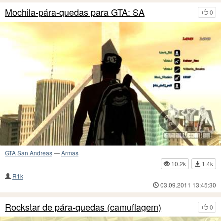
Mochila-pára-quedas para GTA: SA
0
GTA San Andreas
—
Armas
10.2k
1.4k
R1k
03.09.2011 13:45:30
Rockstar de pára-quedas (camuflagem)
0