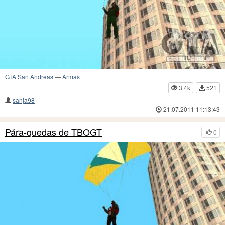
GTA San Andreas
—
Armas
3.4k
521
sanja98
21.07.2011 11:13:43
Pára-quedas de TBOGT
0