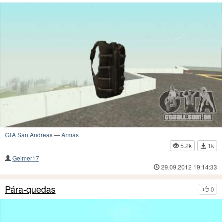
GTA San Andreas
—
Armas
5.2k
1k
Geimer17
29.09.2012 19:14:33
Pára-quedas
0