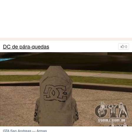
DC de pára-quedas
0
GTA San Andreas
—
Armas