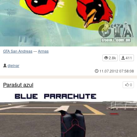
GTA San Andreas
—
Armas
2.8k
411
djelnar
11.07.2012 07:58:08
Parašut azul
0