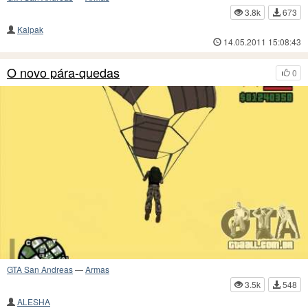
3.8k
673
Kalpak
14.05.2011 15:08:43
O novo pára-quedas
0
GTA San Andreas
—
Armas
3.5k
548
ALESHA