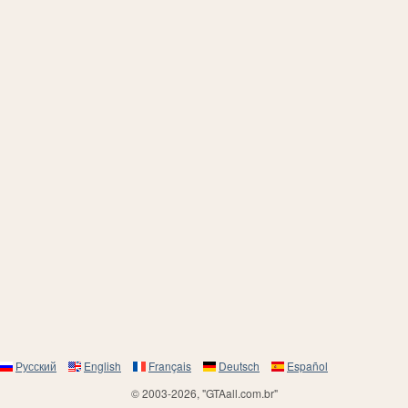
Русский
English
Français
Deutsch
Español
© 2003-2026, "GTAall.com.br"