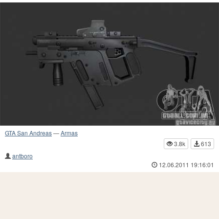
GTA San Andreas
—
Armas
3.8k
613
antboro
12.06.2011 19:16:01