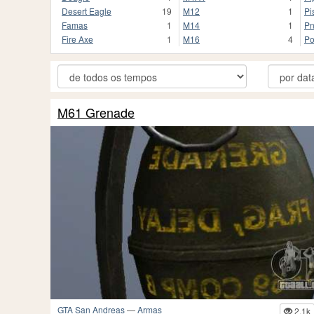
Desert Eagle
19
M12
1
Pi
Famas
1
M14
1
Pn
Fire Axe
1
M16
4
Po
M61 Grenade
GTA San Andreas
—
Armas
2.1k