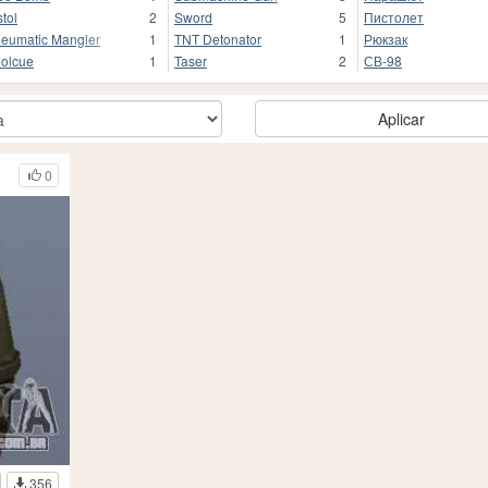
stol
2
Sword
5
Пистолет
eumatic Mangler
1
TNT Detonator
1
Рюкзак
olcue
1
Taser
2
СВ-98
Aplicar
0
356