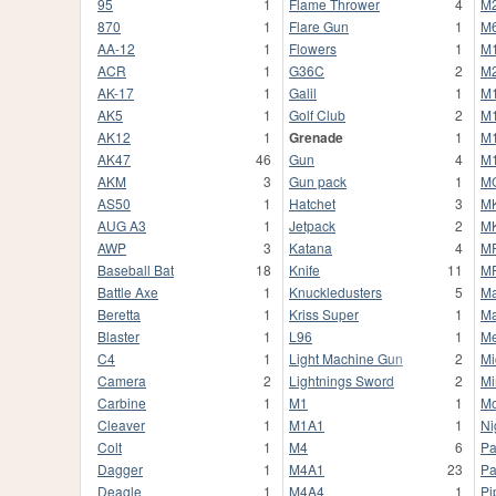
95
1
Flame Thrower
4
M
870
1
Flare Gun
1
M
AA-12
1
Flowers
1
M
ACR
1
G36C
2
M
AK-17
1
Galil
1
M
AK5
1
Golf Club
2
M
AK12
1
Grenade
1
M
AK47
46
Gun
4
M
AKM
3
Gun pack
1
M
AS50
1
Hatchet
3
M
AUG A3
1
Jetpack
2
M
AWP
3
Katana
4
M
Baseball Bat
18
Knife
11
M
Battle Axe
1
Knuckledusters
5
Ma
Beretta
1
Kriss Super
1
Ma
Blaster
1
L96
1
Me
C4
1
Light Machine Gun
2
Mi
Camera
2
Lightnings Sword
2
Mi
Carbine
1
M1
1
Mo
Cleaver
1
M1A1
1
Ni
Colt
1
M4
6
Pa
Dagger
1
M4A1
23
Pa
Deagle
1
M4A4
1
Pi