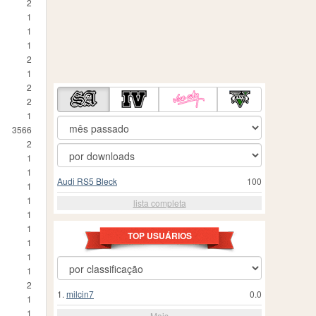
2
1
1
1
2
1
2
2
1
3566
2
1
1
Audi RS5 Bleck
100
1
1
lista completa
1
1
TOP USUÁRIOS
1
1
1
2
1.
milcin7
0.0
1
1
Mais