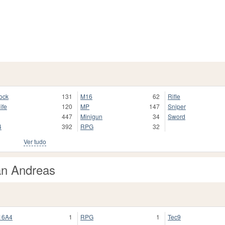
ock
131
M16
62
Rifle
ife
120
MP
147
Sniper
447
Minigun
34
Sword
4
392
RPG
32
Ver tudo
an Andreas
16A4
1
RPG
1
Tec9