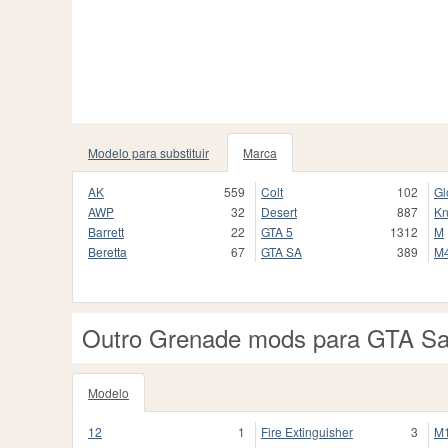
Modelo para substituir
Marca
AK
559
Colt
102
Gl
AWP
32
Desert
887
Kn
Barrett
22
GTA 5
1312
M
Beretta
67
GTA SA
389
M
Outro Grenade mods para GTA S
Modelo
12
1
Fire Extinguisher
3
M