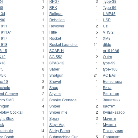
24
1
RPG7
3
Type-38
60
2
RPK
1
Type-96
134
1
Railgun
1
UMP45
200
1
Rebelion
1
USP
1911
1
Revolver
2
Uzi
1911A1
1
Rifle
5
VHS 2
1917
1
Rocket
1
XM8
1918
1
Rocket Launcher
11
dildo
G-15
1
SCAR-H
1
m1919A6
K12
1
SG-552
2
Outro
K18
1
SPAS-12
1
type-99
P5
8
Saber
1
type-100
P5K
1
Shotgun
21
АС ВАЛ
c 10
2
Shovel
1
Бензопила
chete
5
Shup
1
Бита
at Cleaver
2
Skyrim
1
Винтовка
cro SMG
2
Smoke Grenade
1
Защитник
nigun
4
Sniper
2
Кастет
lotov Cocktail
1
Sniper rifle
2
Культиватор
ght Stick
1
Spray
2
Мачете
ck
1
Steyr Aug
1
Мушкет
rachute
14
Sticky Bomb
1
Пак оружия
pe Bomb
1
Submachine Gun
5
Парашют