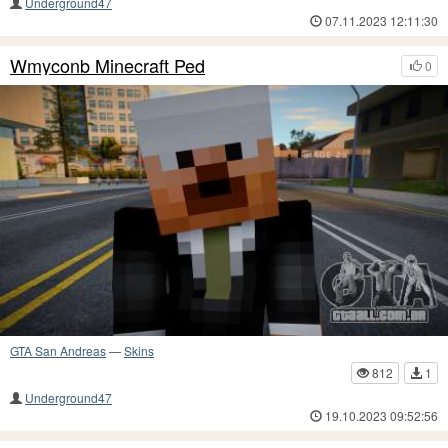
Underground47
07.11.2023 12:11:30
Wmyconb Minecraft Ped
0
GTA San Andreas
—
Skins
812
1
Underground47
19.10.2023 09:52:56