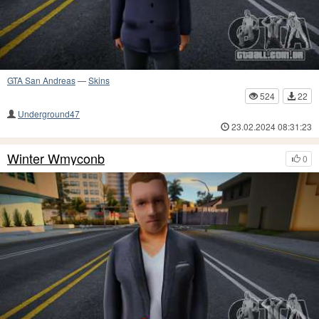
GTA San Andreas
—
Skins
524
22
Underground47
23.02.2024 08:31:23
Winter Wmyconb
0