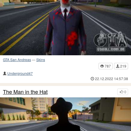
GTA San Andreas
—
Skins
787
219
Underground47
22.12.2022 14:57:38
The Man in the Hat
0