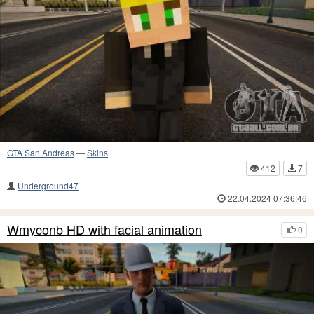
GTA San Andreas
—
Skins
412
7
Underground47
22.04.2024 07:36:46
Wmyconb HD with facial animation
0