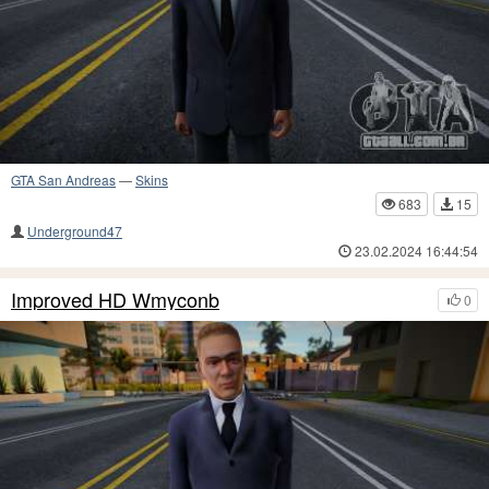
GTA San Andreas
—
Skins
683
15
Underground47
23.02.2024 16:44:54
Improved HD Wmyconb
0