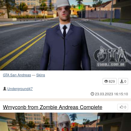
GTA San Andreas
—
Skins
829
0
Underground47
23.03.2023 16:15:10
Wmyconb from Zombie Andreas Complete
0