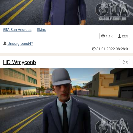
GTA San Andreas
—
Skins
1.1k
223
Underground47
31.01.2022 08:28:01
HD Wmyconb
0