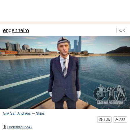
engenheiro
0
GTA San Andreas
—
Skins
1.3k
283
Underground47