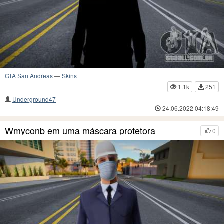
GTA San Andreas
—
Skins
1.1k
251
Underground47
24.06.2022 04:18:49
Wmyconb em uma máscara protetora
0