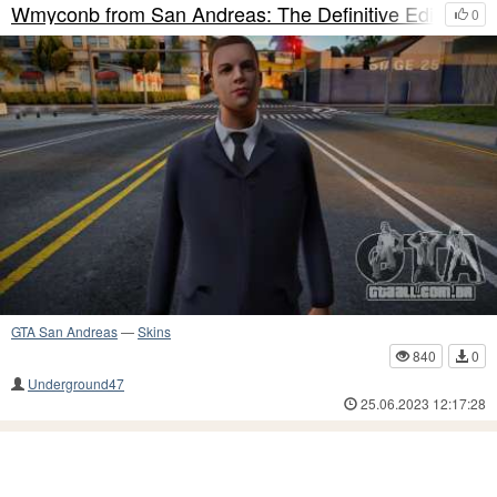
Wmyconb from San Andreas: The Definitive Edition
0
GTA San Andreas
—
Skins
840
0
Underground47
25.06.2023 12:17:28