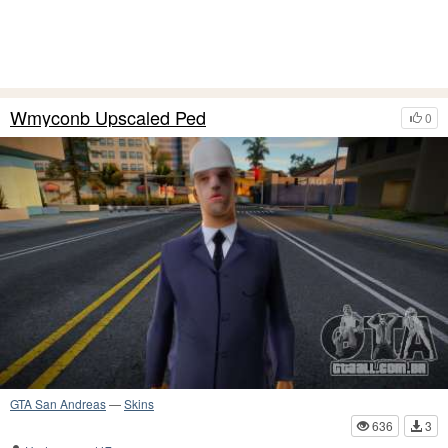
Wmyconb Upscaled Ped
0
GTA San Andreas
—
Skins
636
3