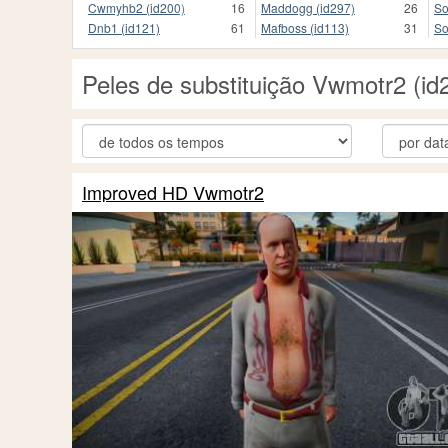
Cwmyhb2 (id200)
16
Maddogg (id297)
26
So
Dnb1 (id121)
61
Mafboss (id113)
31
So
Peles de substituição Vwmotr2 (i
Improved HD Vwmotr2