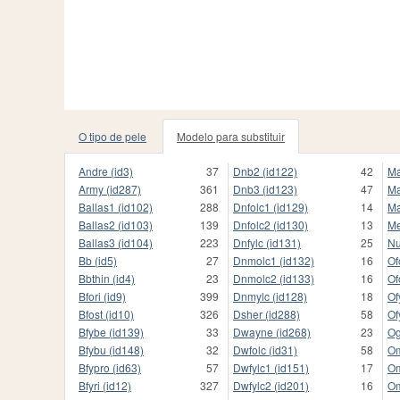
O tipo de pele
Modelo para substituir
Andre (id3)
37
Dnb2 (id122)
42
Ma
Army (id287)
361
Dnb3 (id123)
47
Ma
Ballas1 (id102)
288
Dnfolc1 (id129)
14
Ma
Ballas2 (id103)
139
Dnfolc2 (id130)
13
Me
Ballas3 (id104)
223
Dnfylc (id131)
25
Nu
Bb (id5)
27
Dnmolc1 (id132)
16
Of
Bbthin (id4)
23
Dnmolc2 (id133)
16
Of
Bfori (id9)
399
Dnmylc (id128)
18
Of
Bfost (id10)
326
Dsher (id288)
58
Of
Bfybe (id139)
33
Dwayne (id268)
23
Og
Bfybu (id148)
32
Dwfolc (id31)
58
Om
Bfypro (id63)
57
Dwfylc1 (id151)
17
Om
Bfyri (id12)
327
Dwfylc2 (id201)
16
Om