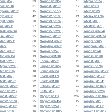
ori (id57)
39
Swmori (id235)
13
Wfypro (id152)
ost (id58)
31
Swmost (id236)
12
Wfyri (id91)
ykara (id203)
15
Swmotr1 (id77)
16
Wfyro (id92)
yri (id59)
42
Swmotr2 (id135)
21
Wfysex (id178)
yst (id60)
70
Swmotr3 (id137)
23
Wfyst (id93)
ul (id291)
27
Swmotr4 (id239)
19
Wfystew (id76)
laski (id266)
23
Swmotr5 (id230)
55
Wmoice (id264)
se (id290)
25
Swmycr (id250)
27
Wmomib (id165)
der (id271)
60
Swmyhp1 (id72)
27
Wmopj (id62)
der2
35
Swmyhp2 (id73)
26
Wmoprea (id68)
der3 (id86)
26
Swmyri (id240)
22
Wmori (id94)
fori (id215)
19
Swmyst (id188)
36
Wmosci (id70)
fost (id218)
15
Tbone (id273)
28
Wmost (id95)
fypro (id238)
19
Tenpen (id265)
34
Wmotr1 (id78)
fyri (id219)
18
Torino (id295)
21
Wmyammo (id179)
fyst (id69)
38
Triada (id117)
30
Wmybar (id177)
fystr (id256)
22
Triadb (id118)
26
Wmybe (id154)
mocd (id220)
12
Triboss (id120)
42
Wmybell (id167)
mori (id221)
13
Truth (id1)
30
Wmybmx (id23)
most (id222)
15
Vbfycrp (id11)
232
Wmyboun (id164)
motr2 (id134)
25
Vbfypro (id245)
22
Wmybp (id26)
mycr (id143)
20
Vbfyst2 (id244)
18
Wmybu (id147)
myri (id185)
16
Vbmocd (id182)
15
Wmycd1 (id261)