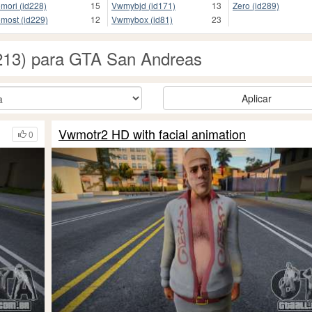
mori (id228)
15
Vwmybjd (id171)
13
Zero (id289)
most (id229)
12
Vwmybox (id81)
23
d213) para GTA San Andreas
Aplicar
Vwmotr2 HD with facial animation
0