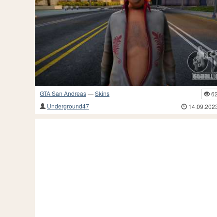
GTA San Andreas
—
Skins
6
Underground47
14.09.202