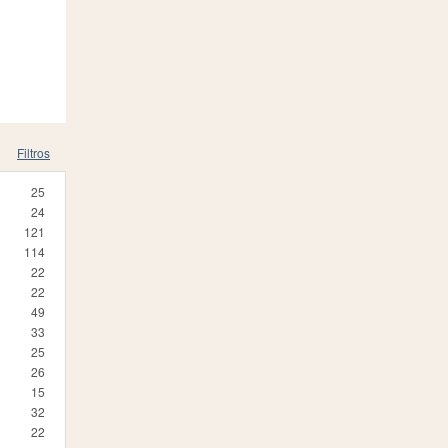
Filtros
25
24
121
114
22
22
49
33
25
26
15
32
22