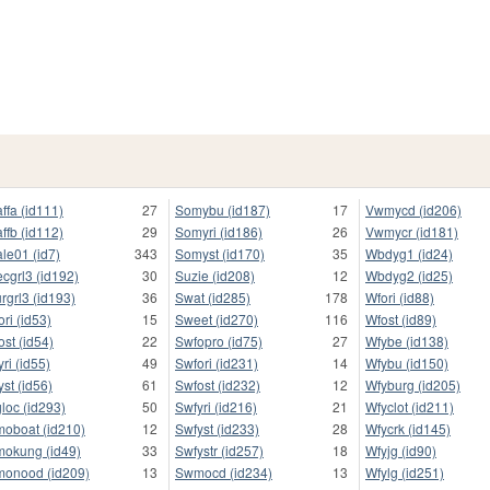
ffa (id111)
27
Somybu (id187)
17
Vwmycd (id206)
ffb (id112)
29
Somyri (id186)
26
Vwmycr (id181)
le01 (id7)
343
Somyst (id170)
35
Wbdyg1 (id24)
cgrl3 (id192)
30
Suzie (id208)
12
Wbdyg2 (id25)
rgrl3 (id193)
36
Swat (id285)
178
Wfori (id88)
ori (id53)
15
Sweet (id270)
116
Wfost (id89)
ost (id54)
22
Swfopro (id75)
27
Wfybe (id138)
yri (id55)
49
Swfori (id231)
14
Wfybu (id150)
yst (id56)
61
Swfost (id232)
12
Wfyburg (id205)
loc (id293)
50
Swfyri (id216)
21
Wfyclot (id211)
oboat (id210)
12
Swfyst (id233)
28
Wfycrk (id145)
okung (id49)
33
Swfystr (id257)
18
Wfyjg (id90)
onood (id209)
13
Swmocd (id234)
13
Wfylg (id251)