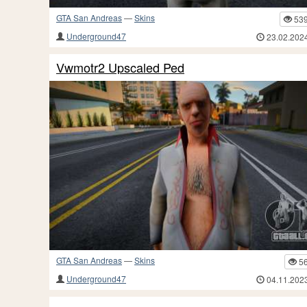
GTA San Andreas
—
Skins
53
Underground47
23.02.202
Vwmotr2 Upscaled Ped
GTA San Andreas
—
Skins
5
Underground47
04.11.202