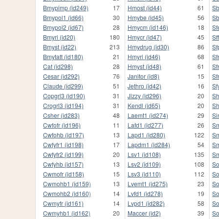
Bmypimp (id249)
17
Hmost (id44)
61
Sb
Bmypol1 (id66)
30
Hmybe (id45)
56
Sb
Bmypol2 (id67)
28
Hmycm (id146)
18
Sf
Bmyri (id20)
180
Hmycr (id47)
45
Sf
Bmyst (id22)
213
Hmydrug (id30)
86
Sf
Bmytatt (id180)
21
Hmyri (id46)
68
Sf
Cat (id298)
28
Hmyst (id48)
61
Sf
Cesar (id292)
76
Janitor (id8)
15
Sf
Claude (id299)
51
Jethro (id42)
16
Sf
Copgrl3 (id190)
31
Jizzy (id296)
20
Sh
Crogrl3 (id194)
31
Kendl (id65)
20
Sh
Csher (id283)
48
Laemt1 (id274)
29
Si
Cwfofr (id196)
11
Lafd1 (id277)
26
Sm
Cwfohb (id197)
13
Lapd1 (id280)
122
Sm
Cwfyfr1 (id198)
17
Lapdm1 (id284)
54
Sm
Cwfyfr2 (id199)
20
Lsv1 (id108)
135
Sm
Cwfyhb (id157)
13
Lsv2 (id109)
108
So
Cwmofr (id158)
15
Lsv3 (id110)
112
So
Cwmohb1 (id159)
13
Lvemt1 (id275)
23
So
Cwmohb2 (id160)
14
Lvfd1 (id278)
19
So
Cwmyfr (id161)
14
Lvpd1 (id282)
58
So
Cwmyhb1 (id162)
20
Maccer (id2)
39
So