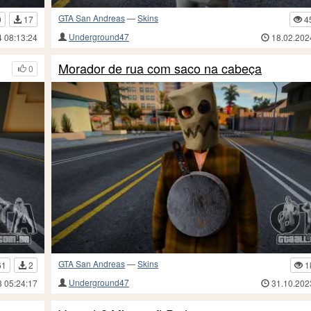
GTA San Andreas
—
Skins
9
17
4
Underground47
4 08:13:24
18.02.202
Morador de rua com saco na cabeça
0
GTA San Andreas
—
Skins
61
2
1
Underground47
3 05:24:17
31.10.202