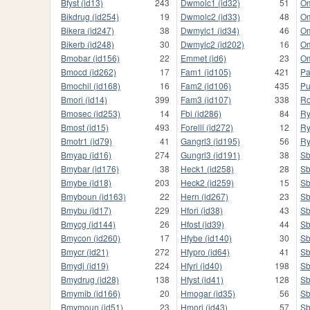
Bfyst (id13)
243
Dwmolc1 (id32)
51
Om
Bikdrug (id254)
19
Dwmolc2 (id33)
48
Om
Bikera (id247)
38
Dwmylc1 (id34)
46
Om
Bikerb (id248)
30
Dwmylc2 (id202)
16
Om
Bmobar (id156)
22
Emmet (id6)
23
Om
Bmocd (id262)
17
Fam1 (id105)
421
Pa
Bmochil (id168)
16
Fam2 (id106)
435
Pu
Bmori (id14)
399
Fam3 (id107)
338
Ro
Bmosec (id253)
14
Fbi (id286)
84
Ry
Bmost (id15)
493
Forelli (id272)
12
Ry
Bmotr1 (id79)
41
Gangrl3 (id195)
56
Ry
Bmyap (id16)
274
Gungrl3 (id191)
38
Sb
Bmybar (id176)
38
Heck1 (id258)
28
Sb
Bmybe (id18)
203
Heck2 (id259)
15
Sb
Bmyboun (id163)
22
Hern (id267)
23
Sb
Bmybu (id17)
229
Hfori (id38)
43
Sb
Bmycg (id144)
26
Hfost (id39)
44
Sb
Bmycon (id260)
17
Hfybe (id140)
30
Sb
Bmycr (id21)
272
Hfypro (id64)
41
Sb
Bmydj (id19)
224
Hfyri (id40)
198
Sb
Bmydrug (id28)
138
Hfyst (id41)
128
Sb
Bmymib (id166)
20
Hmogar (id35)
56
Sb
Bmymoun (id51)
23
Hmori (id43)
57
Sb