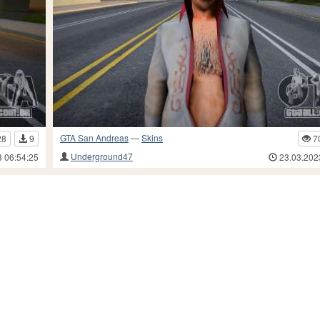
GTA San Andreas
—
Skins
28
9
7
Underground47
3 06:54:25
23.03.202