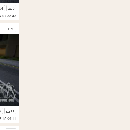
54
5
4 07:38:43
0
k
11
3 15:06:11