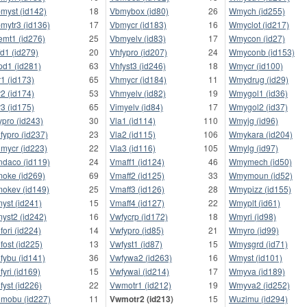
myst (id142)
18
Vbmybox (id80)
26
Wmych (id255)
mytr3 (id136)
17
Vbmycr (id183)
16
Wmyclot (id217)
emt1 (id276)
25
Vbmyelv (id83)
17
Wmycon (id27)
fd1 (id279)
20
Vhfypro (id207)
24
Wmyconb (id153)
pd1 (id281)
63
Vhfyst3 (id246)
18
Wmycr (id100)
r1 (id173)
65
Vhmycr (id184)
11
Wmydrug (id29)
r2 (id174)
53
Vhmyelv (id82)
19
Wmygol1 (id36)
r3 (id175)
65
Vimyelv (id84)
17
Wmygol2 (id37)
ypro (id243)
30
Vla1 (id114)
110
Wmyjg (id96)
fypro (id237)
23
Vla2 (id115)
106
Wmykara (id204)
mycr (id223)
22
Vla3 (id116)
105
Wmylg (id97)
ndaco (id119)
24
Vmaff1 (id124)
46
Wmymech (id50)
oke (id269)
69
Vmaff2 (id125)
33
Wmymoun (id52)
okev (id149)
25
Vmaff3 (id126)
28
Wmypizz (id155)
yst (id241)
15
Vmaff4 (id127)
22
Wmyplt (id61)
yst2 (id242)
16
Vwfycrp (id172)
18
Wmyri (id98)
fori (id224)
14
Vwfypro (id85)
21
Wmyro (id99)
fost (id225)
13
Vwfyst1 (id87)
15
Wmysgrd (id71)
fybu (id141)
36
Vwfywa2 (id263)
16
Wmyst (id101)
fyri (id169)
15
Vwfywai (id214)
17
Wmyva (id189)
fyst (id226)
22
Vwmotr1 (id212)
19
Wmyva2 (id252)
mobu (id227)
11
Vwmotr2 (id213)
15
Wuzimu (id294)