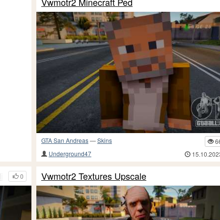
Vwmotr2 Minecraft Ped
GTA San Andreas
—
Skins
6
Underground47
15.10.202
ition
Vwmotr2 Textures Upscale
0