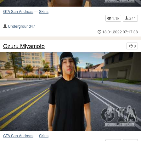
GTA San Andreas
—
Skins
1.1k
241
Underground47
18.01.2022 07:17:38
Ozuru Miyamoto
0
GTA San Andreas
—
Skins