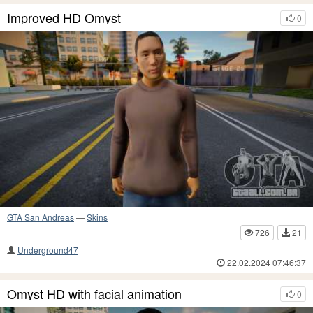
Improved HD Omyst
0
GTA San Andreas
—
Skins
726
21
Underground47
22.02.2024 07:46:37
Omyst HD with facial animation
0