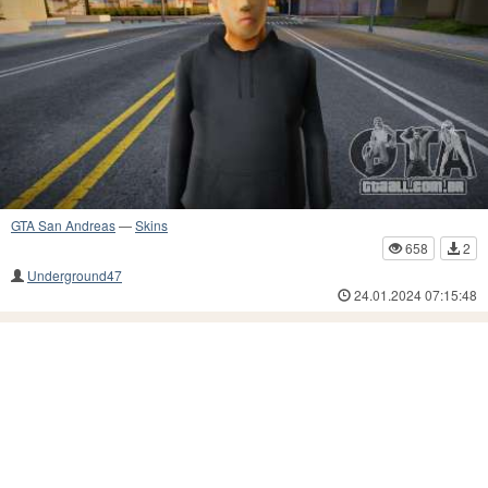
GTA San Andreas
—
Skins
658
2
Underground47
24.01.2024 07:15:48