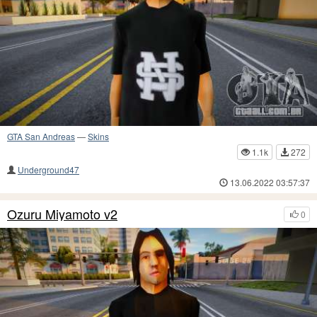
GTA San Andreas
—
Skins
1.1k
272
Underground47
13.06.2022 03:57:37
Ozuru Miyamoto v2
0