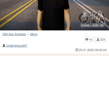
GTA San Andreas
—
Skins
1k
224
Underground47
25.01.2022 09:40:24