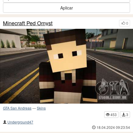
Aplicar
Minecraft Ped Omyst
0
GTA San Andreas
—
Skins
453
3
Underground47
18.04.2024 09:23:54