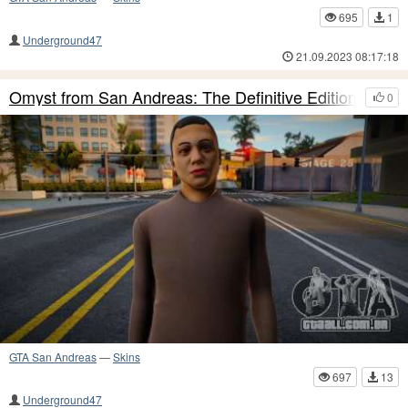
695
1
Underground47
21.09.2023 08:17:18
Omyst from San Andreas: The Definitive Edition
0
GTA San Andreas
—
Skins
697
13
Underground47