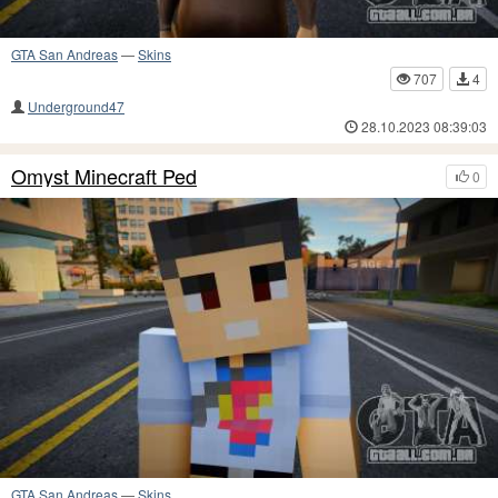
GTA San Andreas
—
Skins
707
4
Underground47
28.10.2023 08:39:03
Omyst Minecraft Ped
0
GTA San Andreas
—
Skins