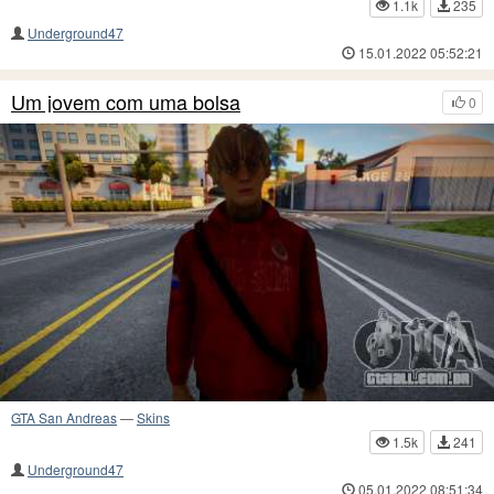
1.1k
235
Underground47
15.01.2022 05:52:21
Um jovem com uma bolsa
0
GTA San Andreas
—
Skins
1.5k
241
Underground47
05.01.2022 08:51:34