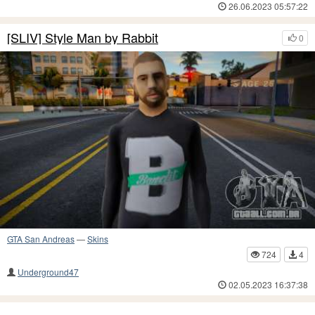
26.06.2023 05:57:22
[SLIV] Style Man by Rabbit
0
GTA San Andreas
—
Skins
724
4
Underground47
02.05.2023 16:37:38