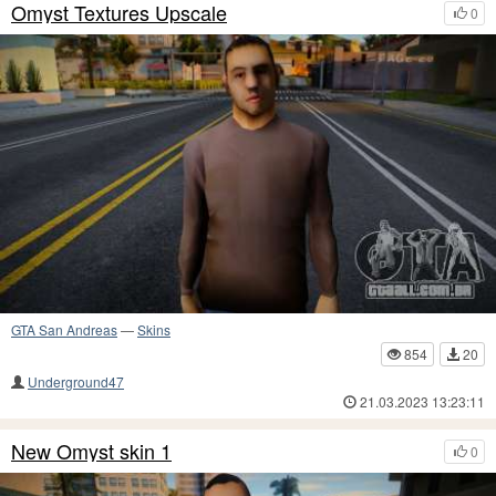
Omyst Textures Upscale
0
GTA San Andreas
—
Skins
854
20
Underground47
21.03.2023 13:23:11
New Omyst skin 1
0