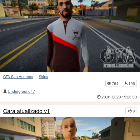
GTA San Andreas
—
Skins
764
195
Underground47
20.01.2023 15:26:30
Cara atualizado v1
0