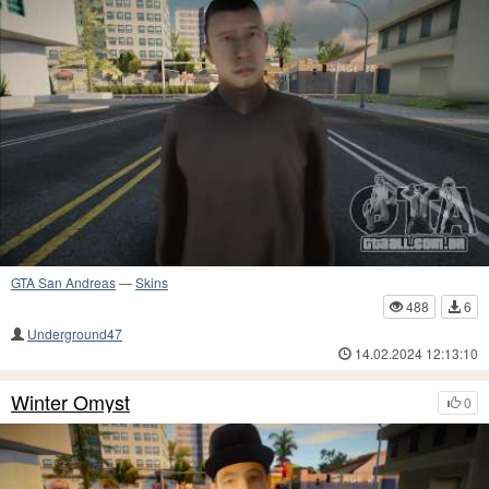
GTA San Andreas
—
Skins
488
6
Underground47
14.02.2024 12:13:10
Winter Omyst
0