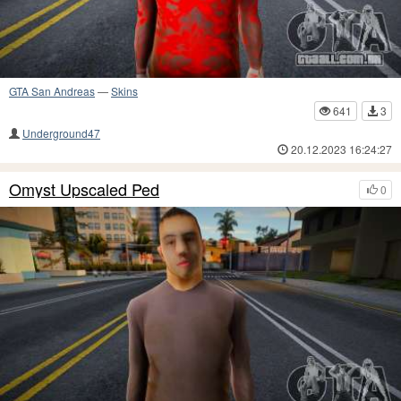
GTA San Andreas
—
Skins
641
3
Underground47
20.12.2023 16:24:27
Omyst Upscaled Ped
0