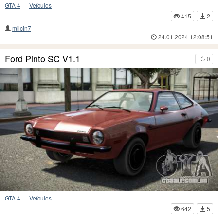
GTA 4
—
Veículos
415
2
milcin7
24.01.2024 12:08:51
Ford Pinto SC V1.1
0
GTA 4
—
Veículos
642
5