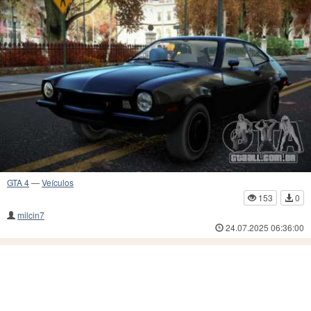
GTA 4
—
Veículos
153
0
milcin7
24.07.2025 06:36:00