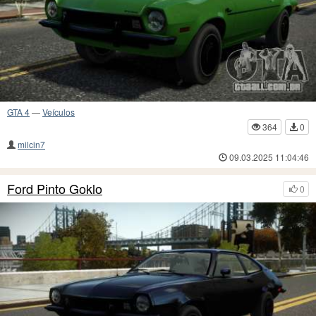
GTA 4
—
Veículos
364
0
milcin7
09.03.2025 11:04:46
Ford Pinto Goklo
0