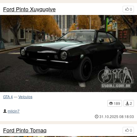
Ford Pinto Xuyqugive
0
GTA 4
—
Veículos
189
2
milcin7
31.10.2025 08:18:03
Ford Pinto Tomaq
0