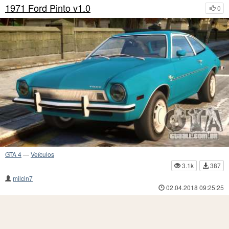
1971 Ford Pinto v1.0
0
GTA 4
—
Veículos
3.1k
387
milcin7
02.04.2018 09:25:25