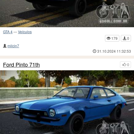
GTA 4
—
Veículos
179
0
milcin7
31.10.2024 11:32:53
Ford Pinto 71th
0