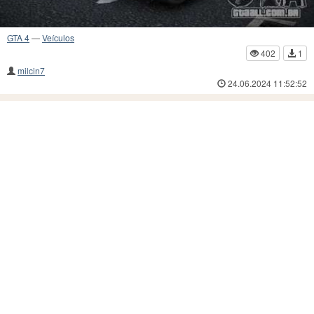
GTA 4
—
Veículos
402
1
milcin7
24.06.2024 11:52:52