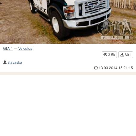
GTA 4
—
Veículos
3.5k
601
slavaska
13.03.2014 15:21:15