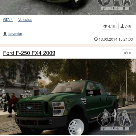
GTA 4
—
Veículos
4.1k
746
slavaska
13.03.2014 15:21:03
Ford F-250 FX4 2009
0