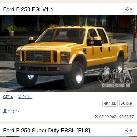
Ford F-250 PSI V1.1
0
GTA 4
—
Veículos
1.8k
349
milcin7
07.02.2021 08:08:57
Ford F-250 Super Duty ESSL [ELS]
0