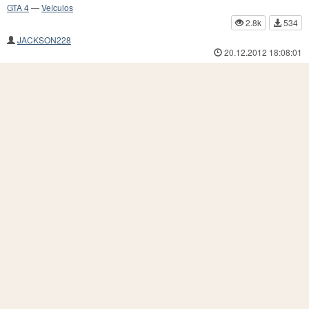
GTA 4
—
Veículos
2.8k
534
JACKSON228
20.12.2012 18:08:01