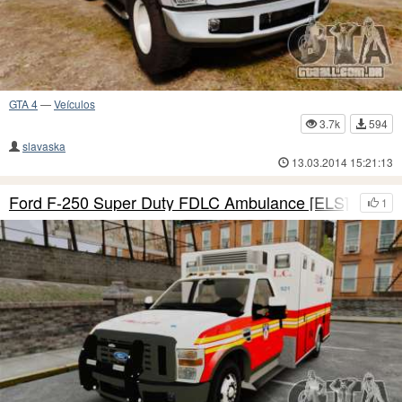
GTA 4
—
Veículos
3.7k
594
slavaska
13.03.2014 15:21:13
Ford F-250 Super Duty FDLC Ambulance [ELS]
1