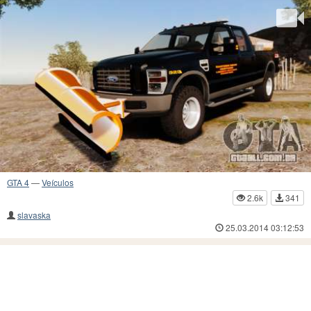
GTA 4
—
Veículos
2.6k
341
slavaska
25.03.2014 03:12:53