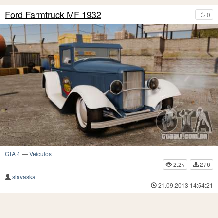
Ford Farmtruck MF 1932
0
GTA 4
—
Veículos
2.2k
276
slavaska
21.09.2013 14:54:21