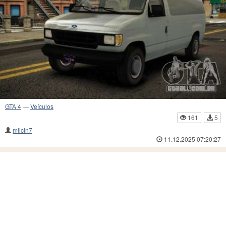
GTA 4
—
Veículos
161
5
milcin7
11.12.2025 07:20:27