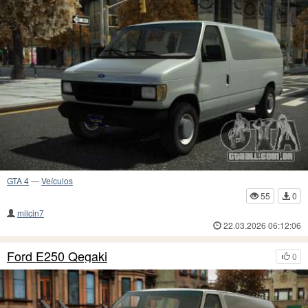
GTA 4
—
Veículos
55
0
milcin7
22.03.2026 06:12:06
Ford E250 Qegaki
0