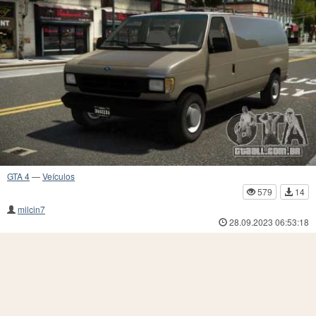
GTA 4
—
Veículos
579
14
milcin7
28.09.2023 06:53:18