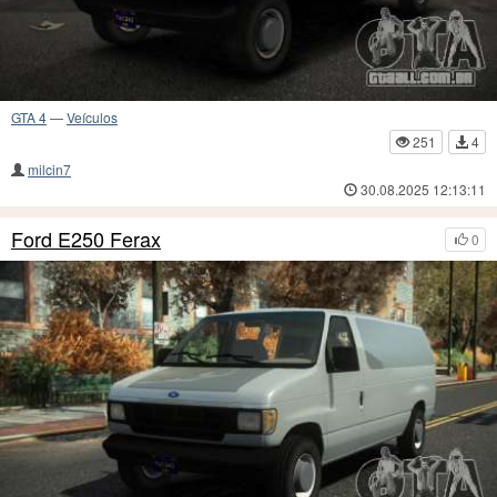
GTA 4
—
Veículos
251
4
milcin7
30.08.2025 12:13:11
Ford E250 Ferax
0