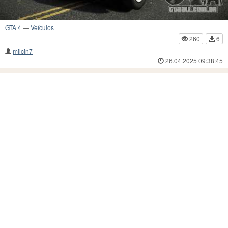
GTA 4
—
Veículos
260
6
milcin7
26.04.2025 09:38:45