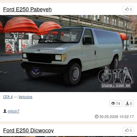
Ford E250 Pabeyeh
0
GTA 4
—
Veículos
74
5
milcin7
30.05.2026 10:52:17
Ford E250 Dicwocoy
0