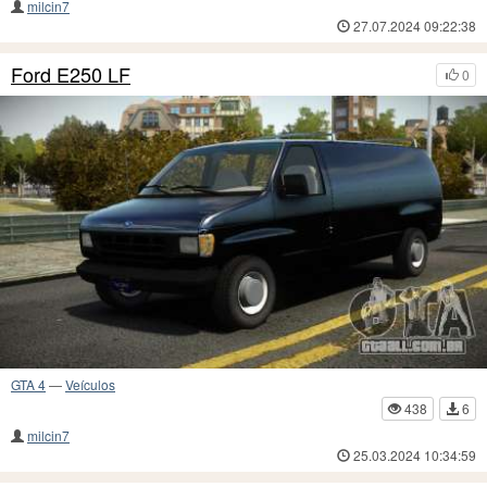
milcin7
27.07.2024 09:22:38
Ford E250 LF
0
GTA 4
—
Veículos
438
6
milcin7
25.03.2024 10:34:59