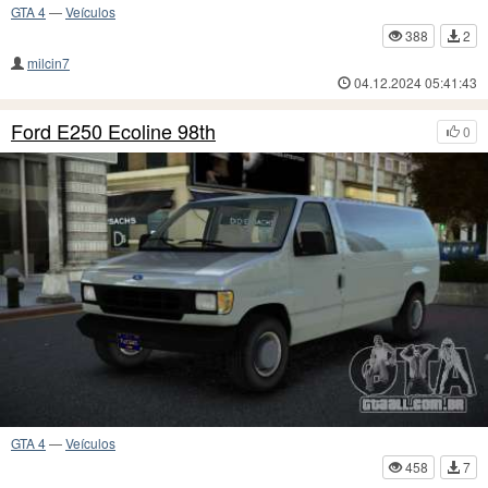
GTA 4
—
Veículos
388
2
milcin7
04.12.2024 05:41:43
Ford E250 Ecoline 98th
0
GTA 4
—
Veículos
458
7