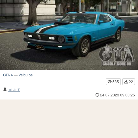
GTA 4
—
Veículos
585
22
milcin7
24.07.2023 09:00:25