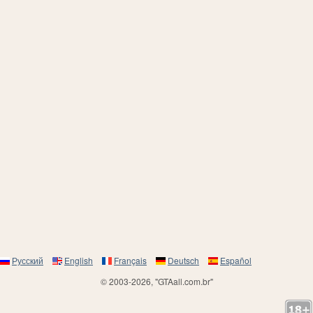
Русский
English
Français
Deutsch
Español
© 2003-2026, "GTAall.com.br"