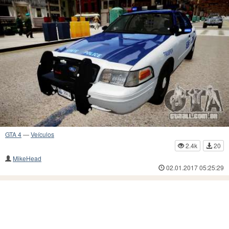
GTA 4
—
Veículos
2.4k
20
MikeHead
02.01.2017 05:25:29