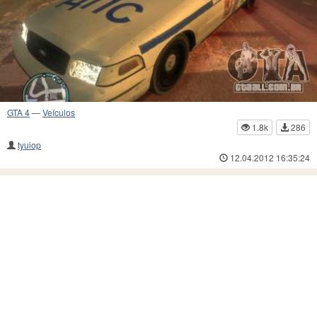
GTA 4
—
Veículos
1.8k
286
tyuiop
12.04.2012 16:35:24