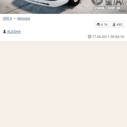
GTA 4
—
Veículos
4.1k
492
ALESHA
17.04.2011 00:54:10