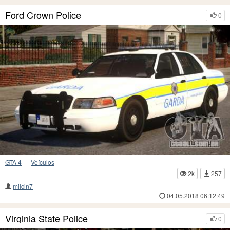
Ford Crown Police
0
GTA 4
—
Veículos
2k
257
milcin7
04.05.2018 06:12:49
Virginia State Police
0