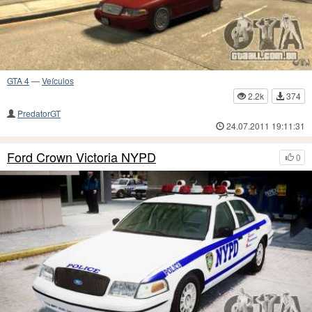
GTA 4
—
Veículos
2.2k
374
PredatorGT
24.07.2011 19:11:31
Ford Crown Victoria NYPD
0