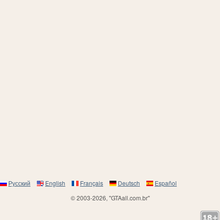
Русский
English
Français
Deutsch
Español
© 2003-2026, "GTAall.com.br"