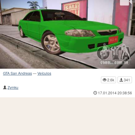
GTA San Andreas
—
Veículos
2.6k
341
Zymku
17.01.2014 20:38:56