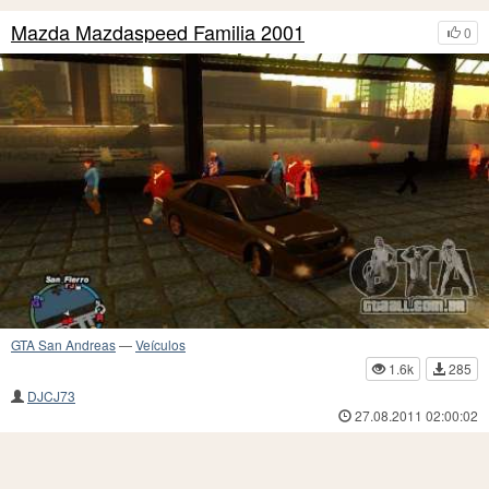
Mazda Mazdaspeed Familia 2001
0
GTA San Andreas
—
Veículos
1.6k
285
DJCJ73
27.08.2011 02:00:02