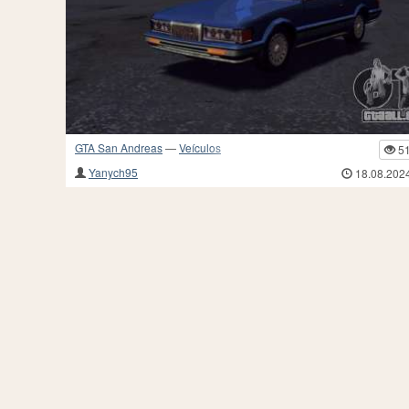
GTA San Andreas
—
Veículos
5
Yanych95
18.08.202