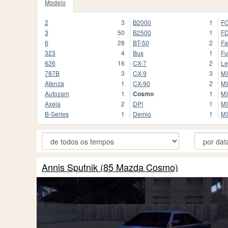
Modelo
2
3
B2000
1
F
3
50
B2500
1
F
6
28
BT-50
2
Fa
323
4
Bus
1
Fu
626
16
CX-7
2
Le
787B
3
CX-9
3
MX
Atenza
1
CX-90
2
MX
Autozam
1
Cosmo
1
MX
Axela
2
DPI
1
MX
B-Series
1
Demio
1
M
Annis Sputnik (85 Mazda Cosmo)