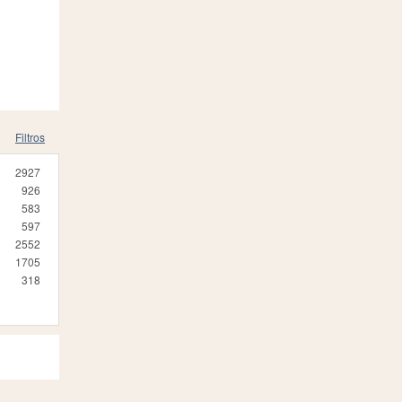
Filtros
2927
926
583
597
2552
1705
318