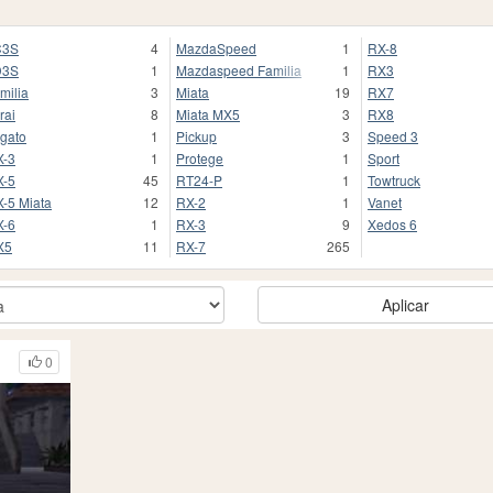
C3S
4
MazdaSpeed
1
RX-8
D3S
1
Mazdaspeed Familia
1
RX3
milia
3
Miata
19
RX7
rai
8
Miata MX5
3
RX8
gato
1
Pickup
3
Speed 3
-3
1
Protege
1
Sport
-5
45
RT24-P
1
Towtruck
-5 Miata
12
RX-2
1
Vanet
-6
1
RX-3
9
Xedos 6
X5
11
RX-7
265
Aplicar
0