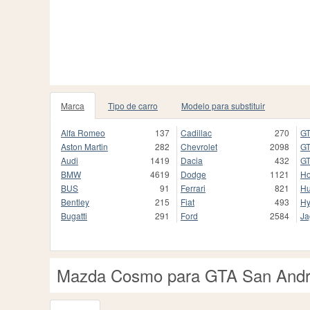
Marca
Tipo de carro
Modelo para substituir
Alfa Romeo
137
Cadillac
270
GT
Aston Martin
282
Chevrolet
2098
GT
Audi
1419
Dacia
432
GT
BMW
4619
Dodge
1121
H
BUS
91
Ferrari
821
H
Bentley
215
Fiat
493
Hy
Bugatti
291
Ford
2584
Ja
Mazda Cosmo para GTA San And