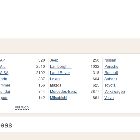
A 4
320
Jeep
250
Nissan
A 5
2510
Lamborghini
1032
Porsche
A SA
2102
Land Rover
318
Renault
onda
887
Lexus
604
Subaru
ummer
156
Mazda
625
Toyota
undai
344
Mercedes-Benz
3877
Volkswagen
guar
142
Mitsubishi
861
Volvo
Ver tudo
reas