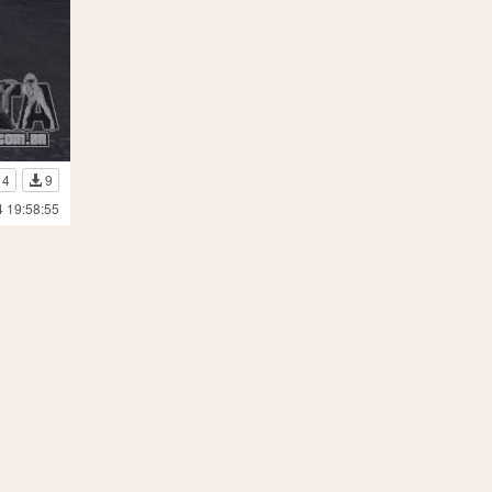
14
9
4 19:58:55