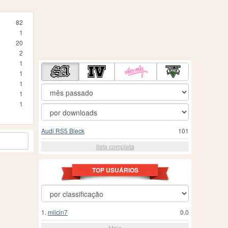
82
1
20
2
1
1
1
1
1
Audi RS5 Bleck
101
lista completa
TOP USUÁRIOS
1.
milcin7
0.0
Mais