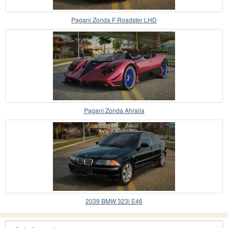
Pagani Zonda F Roadster LHD
Pagani Zonda Ahralia
2039 BMW 323i E46