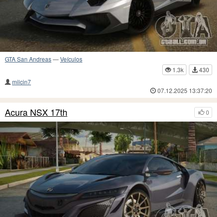
GTA San Andreas
—
Veículos
1.3k
430
milcin7
07.12.2025 13:37:20
Acura NSX 17th
0