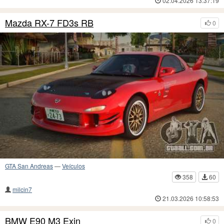
02.04.2026 13:37:19
Mazda RX-7 FD3s RB
0
GTA San Andreas
—
Veículos
358
60
milcin7
21.03.2026 10:58:53
BMW E90 M3 Exin
0