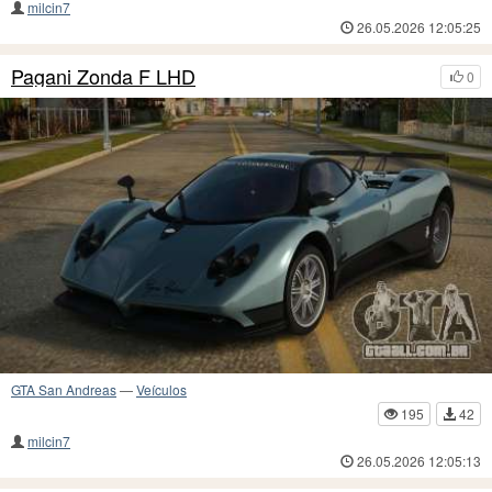
milcin7
26.05.2026 12:05:25
Pagani Zonda F LHD
0
GTA San Andreas
—
Veículos
195
42
milcin7
26.05.2026 12:05:13