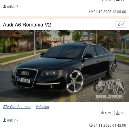
milcin7
04.12.2025 12:09:00
Audi A6 Romania V2
0
GTA San Andreas
—
Veículos
579
56
milcin7
24.11.2025 04:42:06