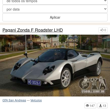
Aplicar
Pagani Zonda F Roadster LHD
0
GTA San Andreas
—
Veículos
147
13