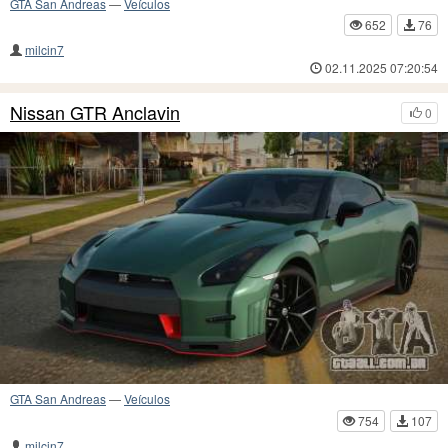
GTA San Andreas
—
Veículos
652
76
milcin7
02.11.2025 07:20:54
Nissan GTR Anclavin
0
GTA San Andreas
—
Veículos
754
107
milcin7