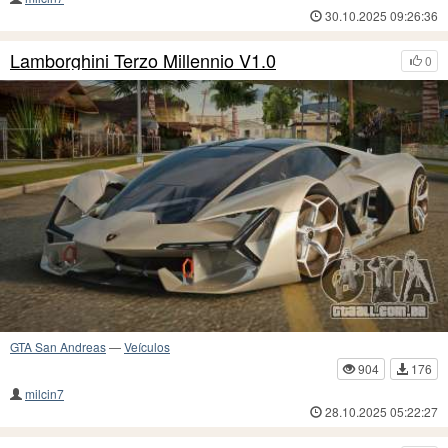
30.10.2025 09:26:36
Lamborghini Terzo Millennio V1.0
0
GTA San Andreas
—
Veículos
904
176
milcin7
28.10.2025 05:22:27