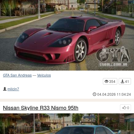
GTA San Andreas
—
Veículos
354
41
milcin7
04.04.2026 11:04:24
Nissan Skyline R33 Nismo 95th
0