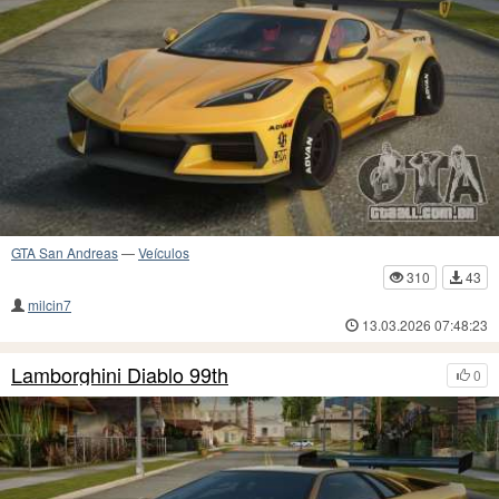
GTA San Andreas
—
Veículos
310
43
milcin7
13.03.2026 07:48:23
Lamborghini Diablo 99th
0