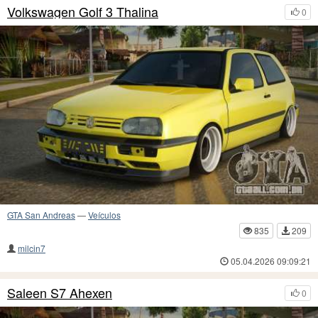
Volkswagen Golf 3 Thalina
0
GTA San Andreas
—
Veículos
835
209
milcin7
05.04.2026 09:09:21
Saleen S7 Ahexen
0