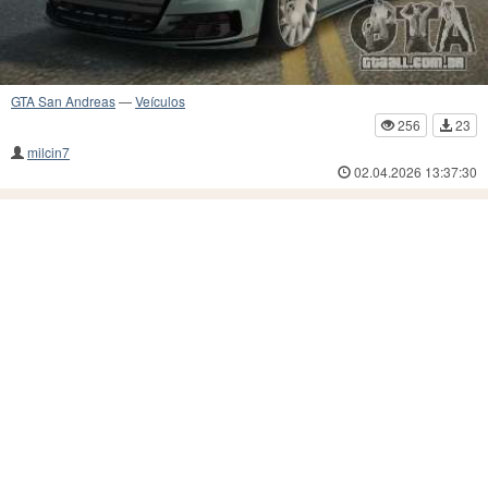
GTA San Andreas
—
Veículos
256
23
milcin7
02.04.2026 13:37:30