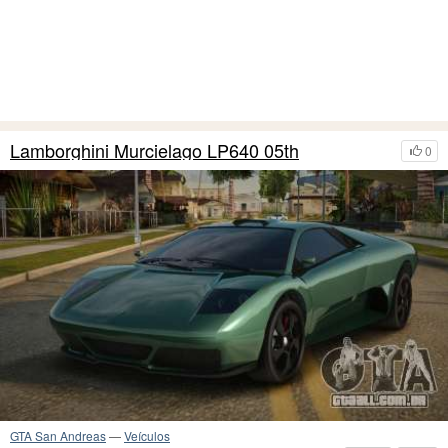
Lamborghini Murcielago LP640 05th
0
GTA San Andreas
—
Veículos