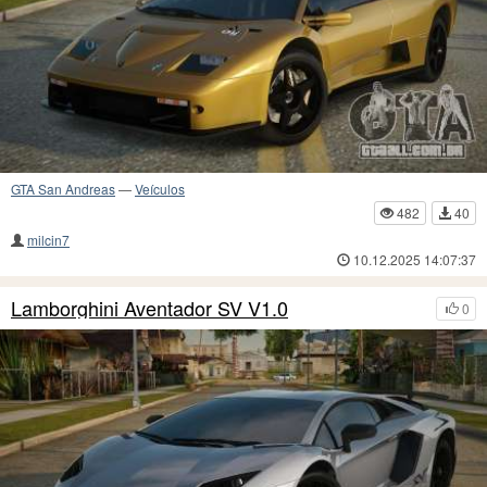
GTA San Andreas
—
Veículos
482
40
milcin7
10.12.2025 14:07:37
Lamborghini Aventador SV V1.0
0