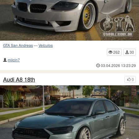
GTA San Andreas
—
Veículos
262
30
milcin7
03.04.2026 13:23:29
Audi A8 18th
0