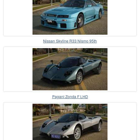
Nissan Skyline R33 Nismo 95th
Pagani Zonda F LHD