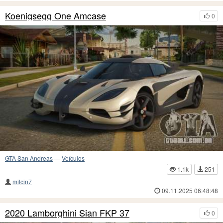
Koenigsegg One Amcase
0
GTA San Andreas
—
Veículos
1.1k
251
milcin7
09.11.2025 06:48:48
2020 Lamborghini Sian FKP 37
0