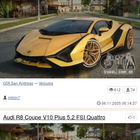
GTA San Andreas
—
Veículos
612
74
milcin7
06.11.2025 06:14:37
Audi R8 Coupe V10 Plus 5.2 FSI Quattro
0