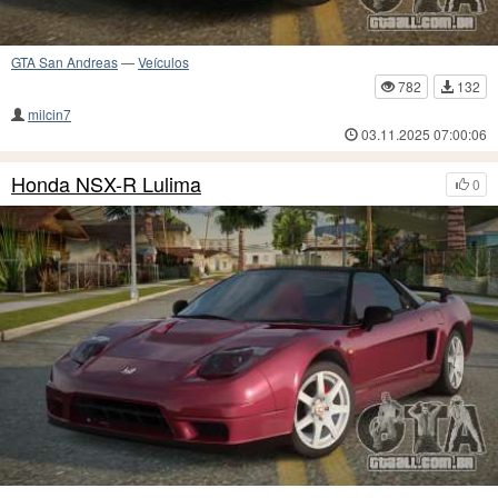
GTA San Andreas
—
Veículos
782
132
milcin7
03.11.2025 07:00:06
Honda NSX-R Lulima
0