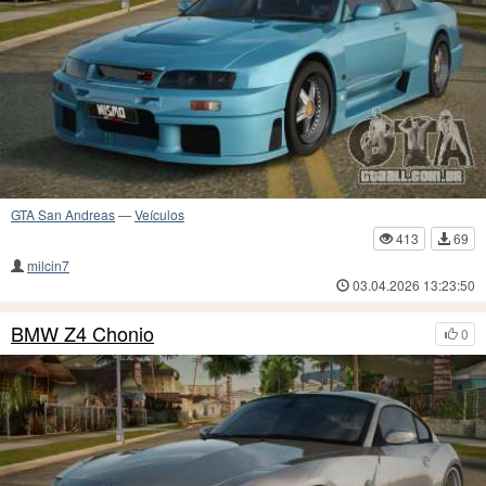
GTA San Andreas
—
Veículos
413
69
milcin7
03.04.2026 13:23:50
BMW Z4 Chonio
0