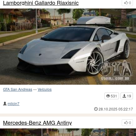
Lamborghini Gallardo Riaxisnic
0
GTA San Andreas
—
Veículos
531
19
milcin7
28.10.2025 05:22:17
Mercedes-Benz AMG Antiny
0