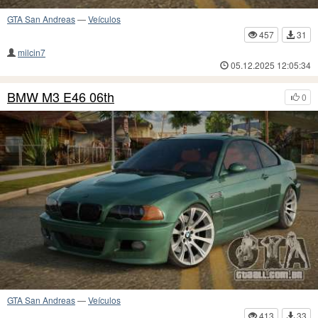
GTA San Andreas
—
Veículos
457
31
milcin7
05.12.2025 12:05:34
BMW M3 E46 06th
0
GTA San Andreas
—
Veículos
413
33