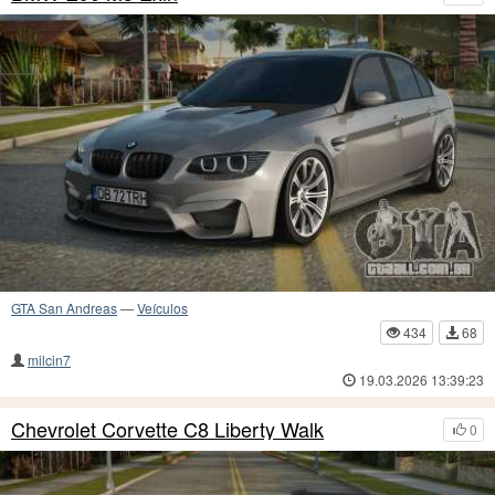
GTA San Andreas
—
Veículos
434
68
milcin7
19.03.2026 13:39:23
Chevrolet Corvette C8 Liberty Walk
0