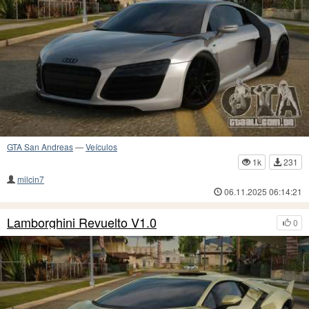
GTA San Andreas
—
Veículos
1k
231
milcin7
06.11.2025 06:14:21
Lamborghini Revuelto V1.0
0