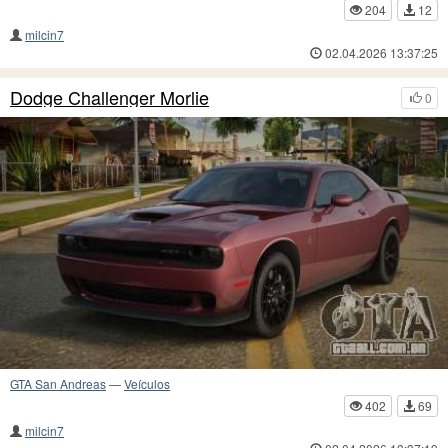
204
12
milcin7
02.04.2026 13:37:25
Dodge Challenger Morlie
0
GTA San Andreas
—
Veículos
402
69
milcin7