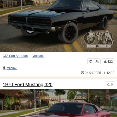
GTA San Andreas
—
Veículos
1.7k
422
milcin7
24.04.2025 11:42:22
1970 Ford Mustang 320
0