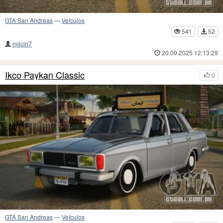
GTA San Andreas
—
Veículos
541
52
milcin7
20.09.2025 12:13:29
Ikco Paykan Classic
0
GTA San Andreas
—
Veículos