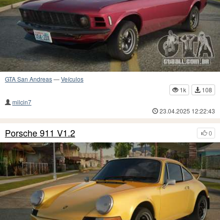
GTA San Andreas
—
Veículos
1k
108
milcin7
23.04.2025 12:22:43
Porsche 911 V1.2
0