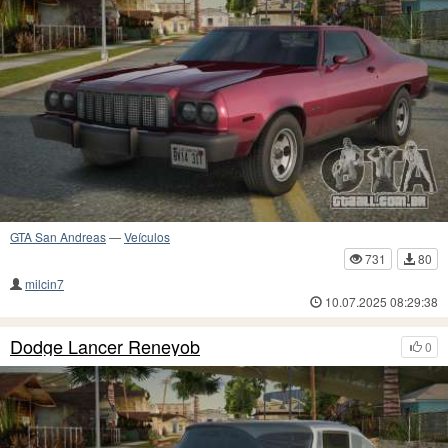
GTA San Andreas
—
Veículos
731
80
milcin7
10.07.2025 08:29:38
Dodge Lancer Reneyob
0