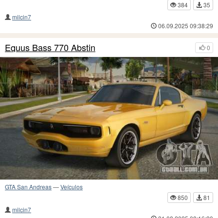
384
35
milcin7
06.09.2025 09:38:29
Equus Bass 770 Abstin
0
GTA San Andreas
—
Veículos
850
81
milcin7