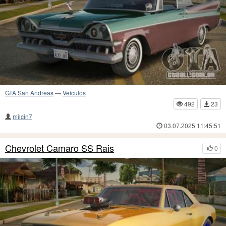
GTA San Andreas
—
Veículos
492
23
milcin7
03.07.2025 11:45:51
Chevrolet Camaro SS Rais
0