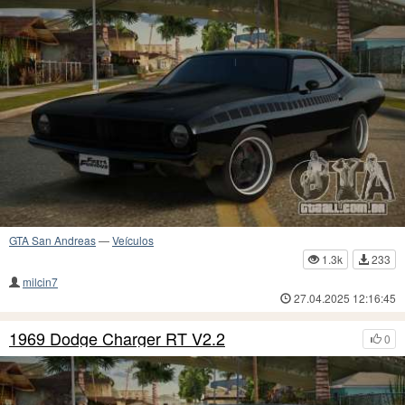
GTA San Andreas
—
Veículos
1.3k
233
milcin7
27.04.2025 12:16:45
1969 Dodge Charger RT V2.2
0