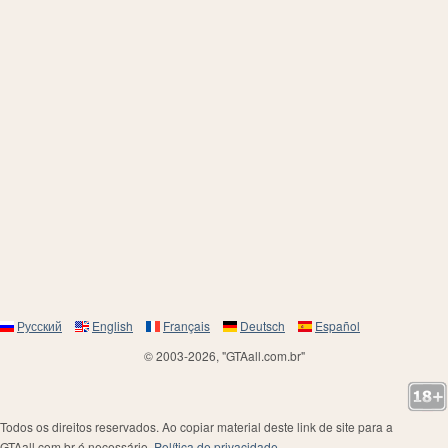
Русский
English
Français
Deutsch
Español
© 2003-2026, "GTAall.com.br"
Todos os direitos reservados. Ao copiar material deste link de site para a
GTAall.com.br é necessário.
Política de privacidade