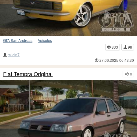
GTA San Andreas
—
Veículos
833
98
milcin7
27.06.2025 06:43:30
Fiat Tempra Original
0