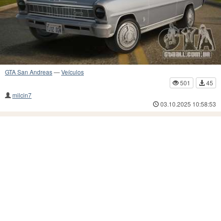
GTA San Andreas
—
Veículos
501
45
milcin7
03.10.2025 10:58:53