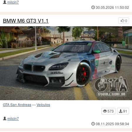
milcin7
30.05.2026 11:50:02
BMW M6 GT3 V1.1
0
GTA San Andreas
—
Veículos
573
91
milcin7
08.11.2025 09:58:34