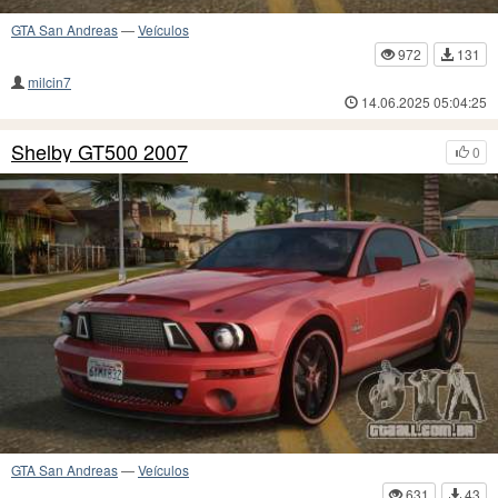
GTA San Andreas
—
Veículos
972
131
milcin7
14.06.2025 05:04:25
Shelby GT500 2007
0
GTA San Andreas
—
Veículos
631
43