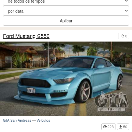
Aplicar
Ford Mustang S550
0
GTA San Andreas
—
Veículos
228
50