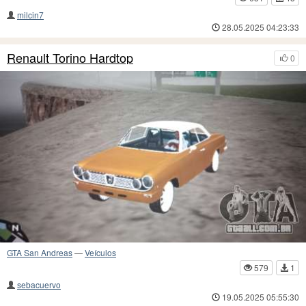
milcin7
28.05.2025 04:23:33
Renault Torino Hardtop
0
GTA San Andreas
—
Veículos
579
1
sebacuervo
19.05.2025 05:55:30