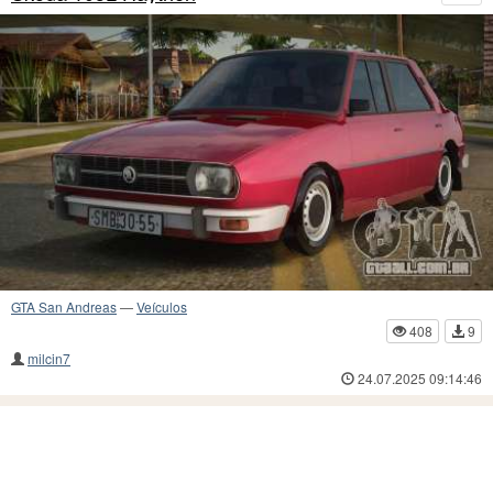
GTA San Andreas
—
Veículos
408
9
milcin7
24.07.2025 09:14:46