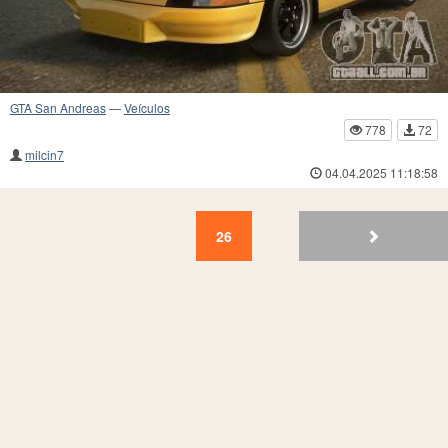
GTA San Andreas
—
Veículos
778
72
milcin7
04.04.2025 11:18:58
26
25
24
23
22
21
20
19
18
17
26