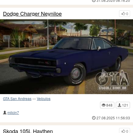
31.08.2025 08:16:20
Dodge Charger Neyniloe
0
GTA San Andreas
—
Veículos
848
121
milcin7
27.08.2025 11:56:03
Skoda 105L Haythen
0