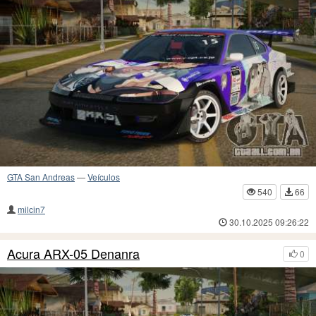
GTA San Andreas
—
Veículos
540
66
milcin7
30.10.2025 09:26:22
Acura ARX-05 Denanra
0