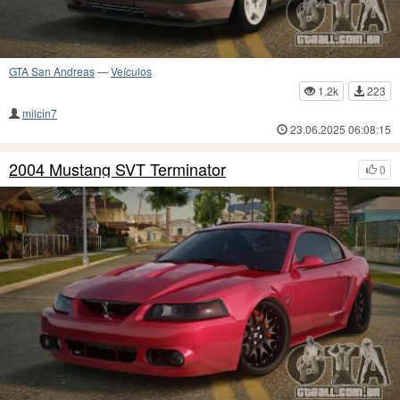
GTA San Andreas
—
Veículos
1.2k
223
milcin7
23.06.2025 06:08:15
2004 Mustang SVT Terminator
0