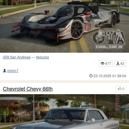
GTA San Andreas
—
Veículos
477
42
milcin7
23.10.2025 01:38:04
Chevrolet Chevy 66th
0