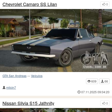
Chevrolet Camaro SS Lilan
0
GTA San Andreas
—
Veículos
609
66
milcin7
07.11.2025 09:04:20
Nissan Silvia S15 Jathnity
0