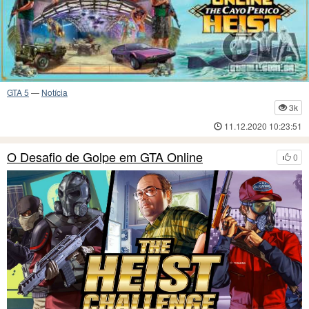
GTA 5
—
Notícia
3k
11.12.2020 10:23:51
O Desafio de Golpe em GTA Online
0