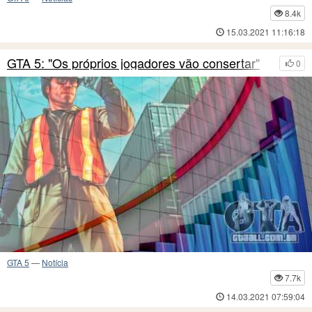
8.4k
15.03.2021 11:16:18
GTA 5: "Os próprios jogadores vão consertar"
0
GTA 5
—
Notícia
7.7k
14.03.2021 07:59:04