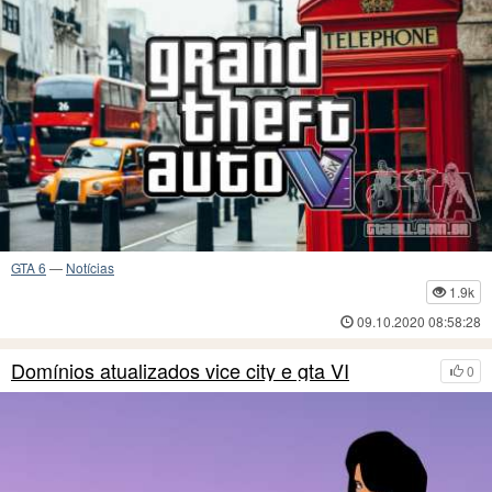
GTA 6
—
Notícias
1.9k
09.10.2020 08:58:28
Domínios atualizados vice city e gta VI
0