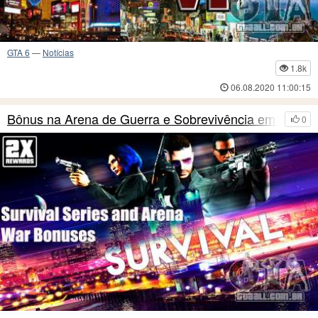
GTA 6
—
Notícias
1.8k
06.08.2020 11:00:15
Bônus na Arena de Guerra e Sobrevivência em Séri
0