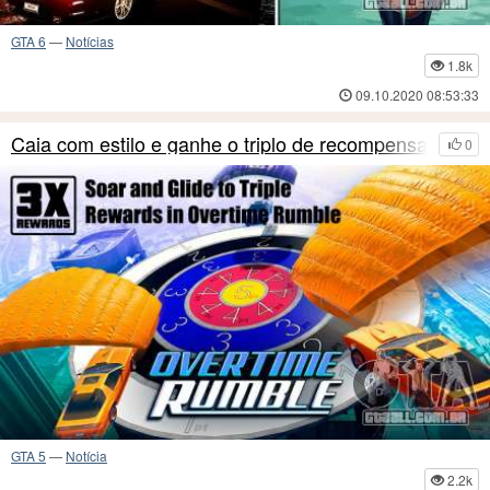
GTA 6
—
Notícias
1.8k
09.10.2020 08:53:33
Caia com estilo e ganhe o triplo de recompensas
0
GTA 5
—
Notícia
2.2k