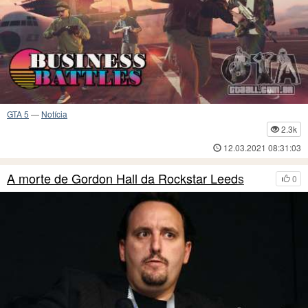
GTA 5
—
Notícia
2.3k
12.03.2021 08:31:03
A morte de Gordon Hall da Rockstar Leeds
0