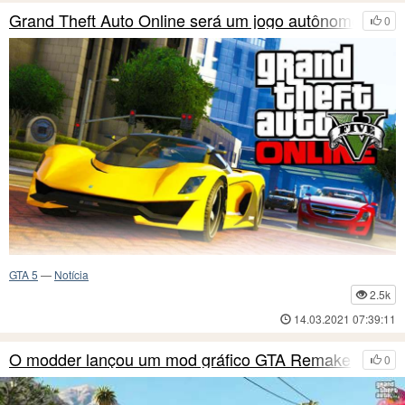
Grand Theft Auto Online será um jogo autônomo
0
GTA 5
—
Notícia
2.5k
14.03.2021 07:39:11
O modder lançou um mod gráfico GTA Remake
0