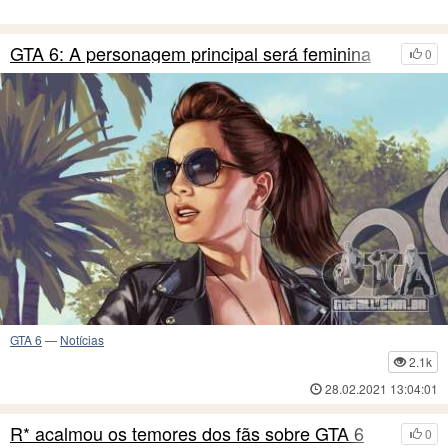
GTA 6: A personagem principal será feminina
0
GTA 6
—
Notícias
2.1k
28.02.2021 13:04:01
R* acalmou os temores dos fãs sobre GTA 6
0