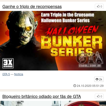
Ganhe o triplo de recompensas
0
GTA 5
—
Notícia
2k
24.10.2020 05:51:29
Blogueiro britânico odiado por fãs de GTA
0