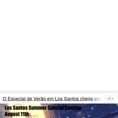
O Especial de Verão em Los Santos chega em 11/08
0