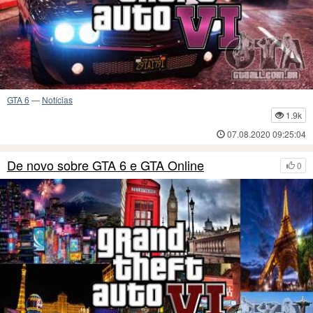
GTA 6
—
Notícias
1.9k
07.08.2020 09:25:04
De novo sobre GTA 6 e GTA Online
0