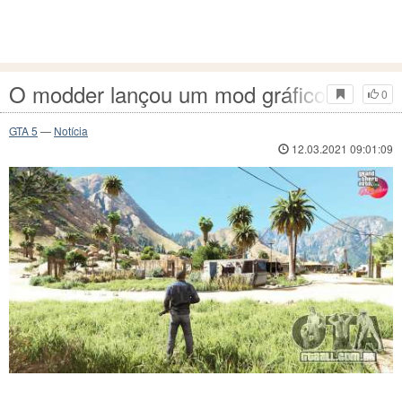
O modder lançou um mod gráfico GTA 
0
GTA 5
—
Notícia
12.03.2021 09:01:09