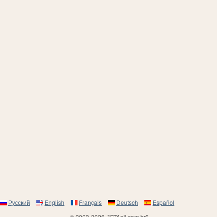
Русский
English
Français
Deutsch
Español
© 2003-2026, "GTAall.com.br"