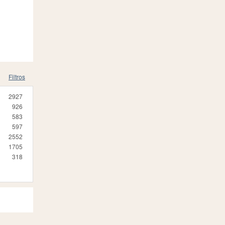
Filtros
2927
926
583
597
2552
1705
318