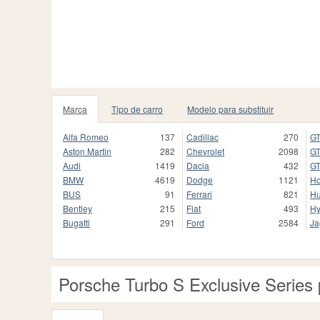
Marca
Tipo de carro
Modelo para substituir
Alfa Romeo
137
Cadillac
270
GT
Aston Martin
282
Chevrolet
2098
GT
Audi
1419
Dacia
432
GT
BMW
4619
Dodge
1121
H
BUS
91
Ferrari
821
H
Bentley
215
Fiat
493
Hy
Bugatti
291
Ford
2584
Ja
Porsche Turbo S Exclusive Serie