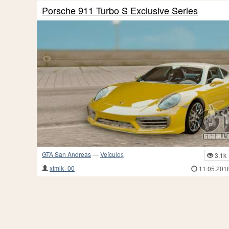
Porsche 911 Turbo S Exclusive Series
GTA San Andreas
—
Veículos
3.1k
ximik_00
11.05.201