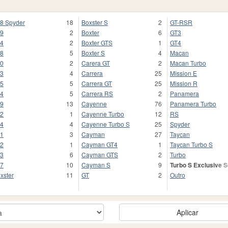
8 Spyder
18
Boxster S
2
GT-RSR
9
2
Boxter
6
GT3
4
2
Boxter GTS
1
GT4
8
5
Boxter S
4
Macan
0
2
Carera GT
2
Macan Turbo
3
4
Carrera
25
Mission E
5
5
Carrera GT
25
Mission R
4
5
Carrera RS
2
Panamera
9
13
Cayenne
76
Panamera Turbo
2
1
Cayenne Turbo
12
RS
4
4
Cayenne Turbo S
25
Spyder
1
3
Cayman
27
Taycan
2
1
Cayman GT4
1
Taycan Turbo S
3
6
Cayman GTS
2
Turbo
7
10
Cayman S
9
Turbo S Exclusive S
xster
11
GT
2
Outro
Aplicar