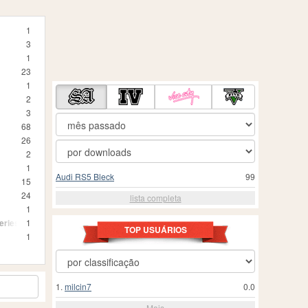
1
3
1
23
1
2
3
68
26
2
1
Audi RS5 Bleck
99
15
24
lista completa
1
eries
1
TOP USUÁRIOS
1
1.
milcin7
0.0
Mais