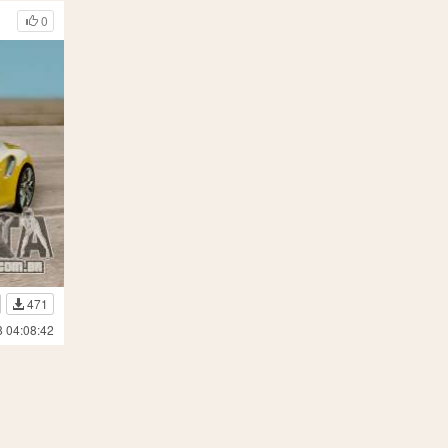
0
471
8 04:08:42