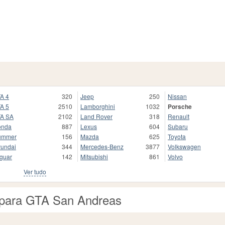
A 4
320
Jeep
250
Nissan
A 5
2510
Lamborghini
1032
Porsche
A SA
2102
Land Rover
318
Renault
onda
887
Lexus
604
Subaru
ummer
156
Mazda
625
Toyota
undai
344
Mercedes-Benz
3877
Volkswagen
guar
142
Mitsubishi
861
Volvo
Ver tudo
s para GTA San Andreas