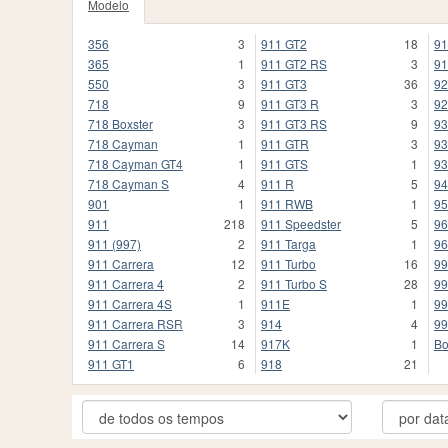
Modelo
356
3
911 GT2
18
91
365
1
911 GT2 RS
3
91
550
3
911 GT3
36
92
718
9
911 GT3 R
3
92
718 Boxster
3
911 GT3 RS
9
93
718 Cayman
1
911 GTR
3
93
718 Cayman GT4
1
911 GTS
1
93
718 Cayman S
4
911 R
5
94
901
1
911 RWB
1
95
911
218
911 Speedster
5
96
911 (997)
2
911 Targa
1
96
911 Carrera
12
911 Turbo
16
99
911 Carrera 4
2
911 Turbo S
28
99
911 Carrera 4S
1
911E
1
99
911 Carrera RSR
3
914
4
99
911 Carrera S
14
917K
1
Bo
911 GT1
6
918
21