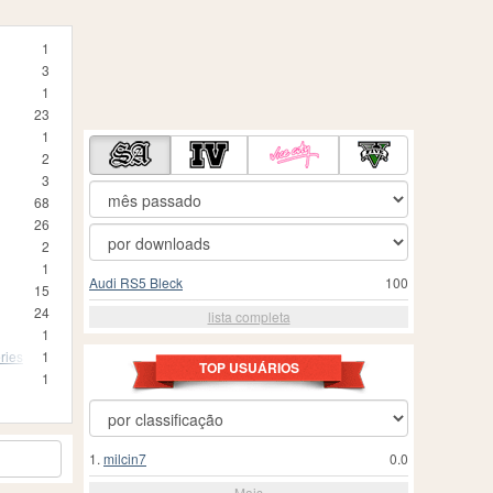
1
3
1
23
1
2
3
68
26
2
1
Audi RS5 Bleck
100
15
24
lista completa
1
ries
1
TOP USUÁRIOS
1
1.
milcin7
0.0
Mais