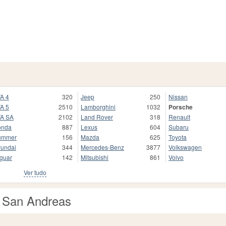
A 4
320
Jeep
250
Nissan
A 5
2510
Lamborghini
1032
Porsche
A SA
2102
Land Rover
318
Renault
onda
887
Lexus
604
Subaru
ummer
156
Mazda
625
Toyota
undai
344
Mercedes-Benz
3877
Volkswagen
guar
142
Mitsubishi
861
Volvo
Ver tudo
 San Andreas