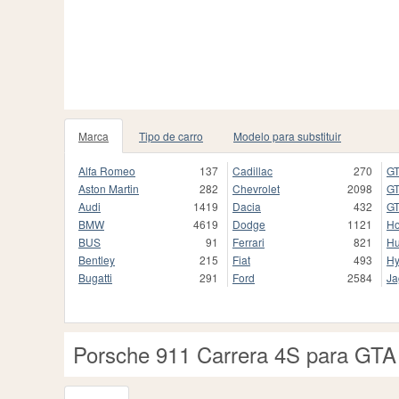
Marca
Tipo de carro
Modelo para substituir
Alfa Romeo
137
Cadillac
270
GT
Aston Martin
282
Chevrolet
2098
GT
Audi
1419
Dacia
432
GT
BMW
4619
Dodge
1121
H
BUS
91
Ferrari
821
H
Bentley
215
Fiat
493
Hy
Bugatti
291
Ford
2584
Ja
Porsche 911 Carrera 4S para GTA