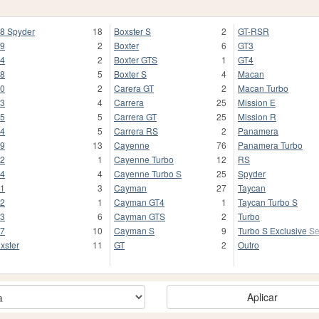
8 Spyder
18
Boxster S
2
GT-RSR
9
2
Boxter
6
GT3
4
2
Boxter GTS
1
GT4
8
5
Boxter S
4
Macan
0
2
Carera GT
2
Macan Turbo
3
4
Carrera
25
Mission E
5
5
Carrera GT
25
Mission R
4
5
Carrera RS
2
Panamera
9
13
Cayenne
76
Panamera Turbo
2
1
Cayenne Turbo
12
RS
4
4
Cayenne Turbo S
25
Spyder
1
3
Cayman
27
Taycan
2
1
Cayman GT4
1
Taycan Turbo S
3
6
Cayman GTS
2
Turbo
7
10
Cayman S
9
Turbo S Exclusive Se
xster
11
GT
2
Outro
Aplicar