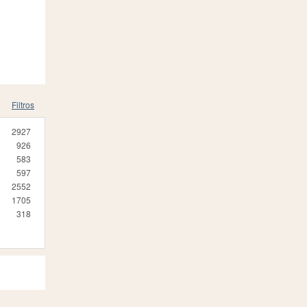
Filtros
2927
926
583
597
2552
1705
318