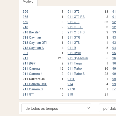
Modelo
356
3
911 GT2
18
91
365
1
911 GT2 RS
3
91
550
3
911 GT3
36
92
718
9
911 GT3 R
3
92
718 Boxster
3
911 GT3 RS
9
93
718 Cayman
1
911 GTR
3
93
718 Cayman GT4
1
911 GTS
1
93
718 Cayman S
4
911 R
5
94
901
1
911 RWB
1
95
911
218
911 Speedster
5
96
911 (997)
2
911 Targa
1
96
911 Carrera
12
911 Turbo
16
99
911 Carrera 4
2
911 Turbo S
28
99
911 Carrera 4S
1
911E
1
99
911 Carrera RSR
3
914
4
99
911 Carrera S
14
917K
1
Bo
911 GT1
6
918
21