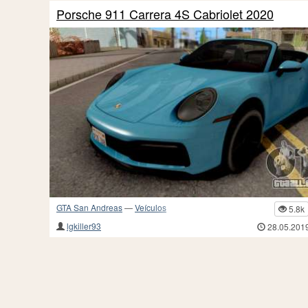
Porsche 911 Carrera 4S Cabriolet 2020
GTA San Andreas
—
Veículos
5.8k
lgkiller93
28.05.201