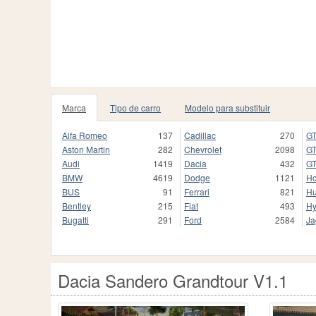
Marca
Tipo de carro
Modelo para substituir
Alfa Romeo
137
Cadillac
270
GT
Aston Martin
282
Chevrolet
2098
GT
Audi
1419
Dacia
432
GT
BMW
4619
Dodge
1121
H
BUS
91
Ferrari
821
H
Bentley
215
Fiat
493
Hy
Bugatti
291
Ford
2584
Ja
Dacia Sandero Grandtour V1.1