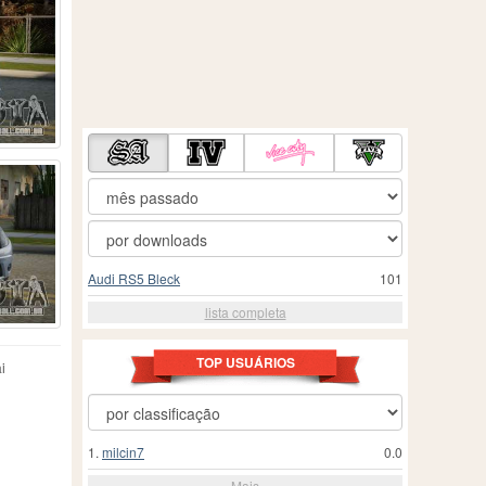
Audi RS5 Bleck
101
lista completa
TOP USUÁRIOS
i
1.
milcin7
0.0
Mais