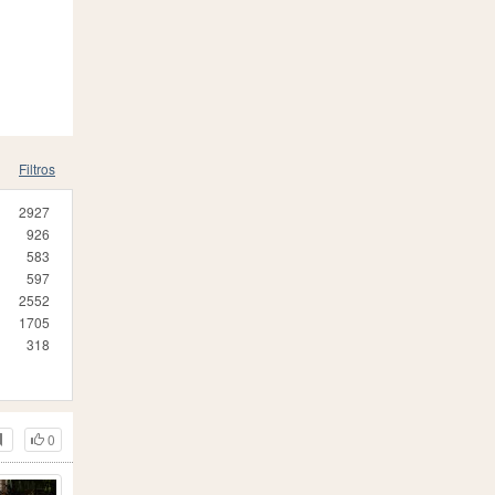
Filtros
2927
926
583
597
2552
1705
318
0