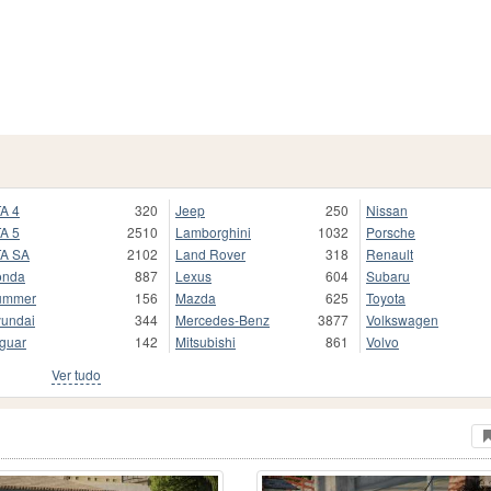
A 4
320
Jeep
250
Nissan
A 5
2510
Lamborghini
1032
Porsche
A SA
2102
Land Rover
318
Renault
onda
887
Lexus
604
Subaru
ummer
156
Mazda
625
Toyota
undai
344
Mercedes-Benz
3877
Volkswagen
guar
142
Mitsubishi
861
Volvo
Ver tudo