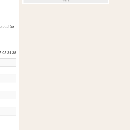
ão padrão
6 08:34:38