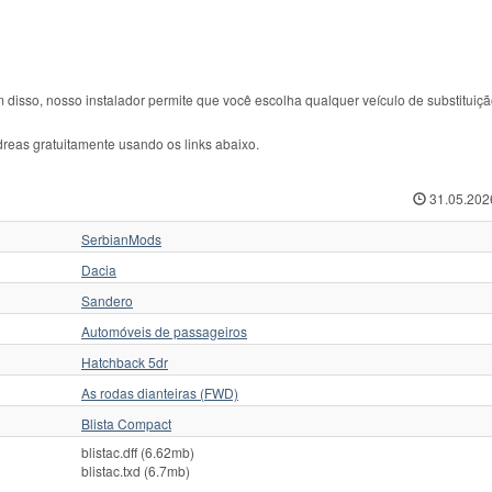
m disso, nosso instalador permite que você escolha qualquer veículo de substituiç
eas gratuitamente usando os links abaixo.
31.05.202
SerbianMods
Dacia
Sandero
Automóveis de passageiros
Hatchback 5dr
As rodas dianteiras (FWD)
Blista Compact
blistac.dff (6.62mb)
blistac.txd (6.7mb)