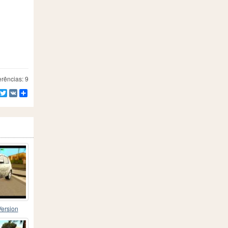
rências: 9
Facebook
Twitter
VK
Compartilhe
Version