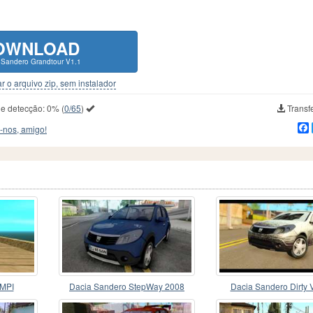
OWNLOAD
 Sandero Grandtour V1.1
r o arquivo zip, sem instalador
de detecção:
0%
(
0/65
)
Transfe
-nos, amigo!
 MPI
Dacia Sandero StepWay 2008
Dacia Sandero Dirty 