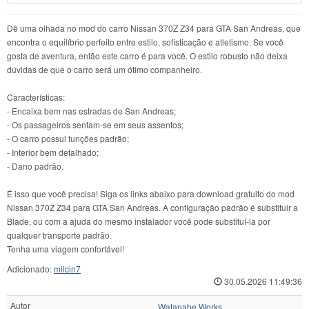
Dê uma olhada no mod do carro Nissan 370Z Z34 para GTA San Andreas, que
encontra o equilíbrio perfeito entre estilo, sofisticação e atletismo. Se você
gosta de aventura, então este carro é para você. O estilo robusto não deixa
dúvidas de que o carro será um ótimo companheiro.
Características:
- Encaixa bem nas estradas de San Andreas;
- Os passageiros sentam-se em seus assentos;
- O carro possui funções padrão;
- Interior bem detalhado;
- Dano padrão.
É isso que você precisa! Siga os links abaixo para download gratuito do mod
Nissan 370Z Z34 para GTA San Andreas. A configuração padrão é substituir a
Blade, ou com a ajuda do mesmo instalador você pode substituí-la por
qualquer transporte padrão.
Tenha uma viagem confortável!
Adicionado:
milcin7
30.05.2026 11:49:36
Autor
Watanabe Works