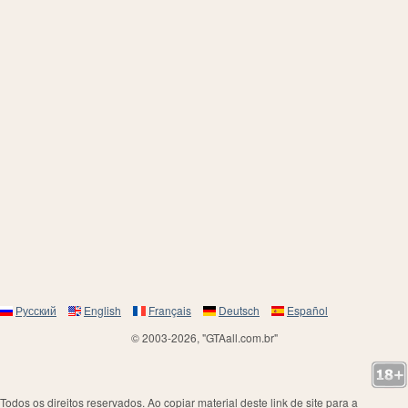
Русский
English
Français
Deutsch
Español
© 2003-2026, "GTAall.com.br"
Todos os direitos reservados. Ao copiar material deste link de site para a