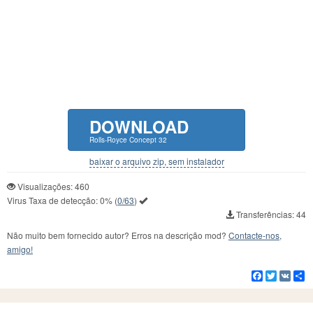
DOWNLOAD
Rolls-Royce Concept 32
baixar o arquivo zip, sem instalador
Visualizações: 460
Virus Taxa de detecção:
0%
(
0/63
)
Transferências: 44
Não muito bem fornecido autor? Erros na descrição mod?
Contacte-nos,
amigo!
Facebook
Twitter
VK
C