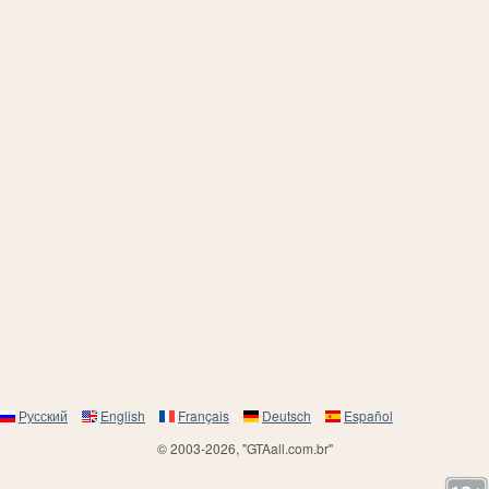
Русский
English
Français
Deutsch
Español
© 2003-2026, "GTAall.com.br"