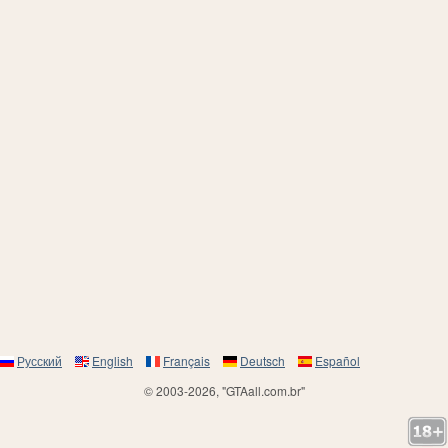
Русский
English
Français
Deutsch
Español
© 2003-2026, "GTAall.com.br"