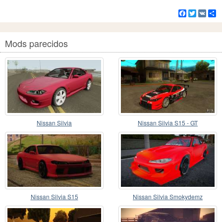
Facebook
Twitter
VK
C
Mods parecidos
Nissan Silvia
Nissan Silvia S15 - GT
Nissan Silvia S15
Nissan Silvia Smokydemz