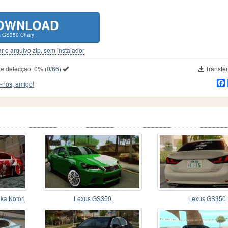
OWNLOAD
s GS350 Chary
r o arquivo zip, sem instalador
de detecção:
0%
(
0/66
)
Transfer
-nos, amigo!
ka Kotori
Lexus GS350
Lexus GS350