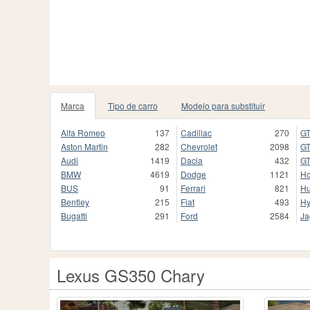
Marca
Tipo de carro
Modelo para substituir
Alfa Romeo
137
Cadillac
270
GT
Aston Martin
282
Chevrolet
2098
GT
Audi
1419
Dacia
432
GT
BMW
4619
Dodge
1121
H
BUS
91
Ferrari
821
H
Bentley
215
Fiat
493
Hy
Bugatti
291
Ford
2584
Ja
Lexus GS350 Chary