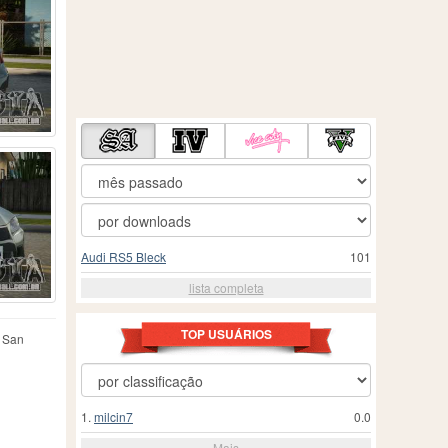
Audi RS5 Bleck
101
lista completa
TOP USUÁRIOS
e San
1.
milcin7
0.0
Mais