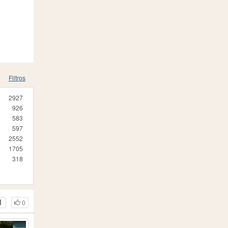
Filtros
2927
926
583
597
2552
1705
318
0