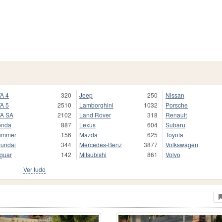
A 4
320
Jeep
250
Nissan
A 5
2510
Lamborghini
1032
Porsche
A SA
2102
Land Rover
318
Renault
onda
887
Lexus
604
Subaru
ummer
156
Mazda
625
Toyota
undai
344
Mercedes-Benz
3877
Volkswagen
guar
142
Mitsubishi
861
Volvo
Ver tudo