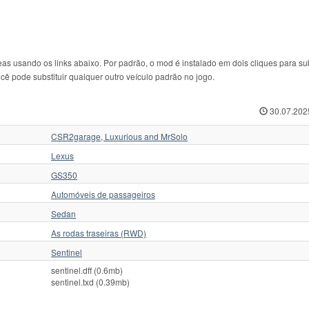
usando os links abaixo. Por padrão, o mod é instalado em dois cliques para subs
cê pode substituir qualquer outro veículo padrão no jogo.
30.07.202
CSR2garage, Luxurious and MrSolo
Lexus
GS350
Automóveis de passageiros
Sedan
As rodas traseiras (RWD)
Sentinel
sentinel.dff (0.6mb)
sentinel.txd (0.39mb)