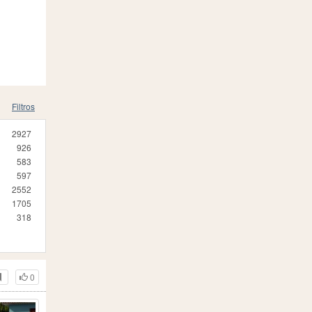
Filtros
2927
926
583
597
2552
1705
318
0