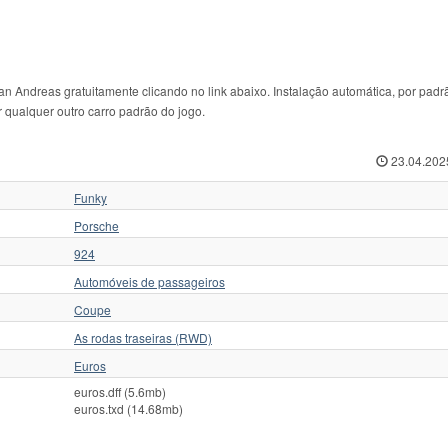
 Andreas gratuitamente clicando no link abaixo. Instalação automática, por padr
r qualquer outro carro padrão do jogo.
23.04.202
Funky
Porsche
924
Automóveis de passageiros
Coupe
As rodas traseiras (RWD)
Euros
euros.dff (5.6mb)
euros.txd (14.68mb)