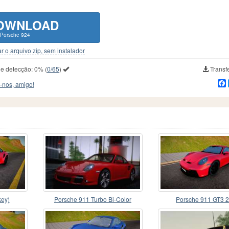
OWNLOAD
Porsche 924
r o arquivo zip, sem instalador
de detecção:
0%
(
0/65
)
Transfe
-nos, amigo!
key)
Porsche 911 Turbo Bi-Color
Porsche 911 GT3 