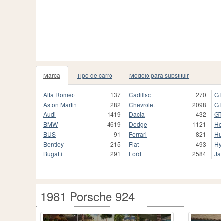
Marca
Tipo de carro
Modelo para substituir
Alfa Romeo
137
Cadillac
270
GT
Aston Martin
282
Chevrolet
2098
GT
Audi
1419
Dacia
432
GT
BMW
4619
Dodge
1121
H
BUS
91
Ferrari
821
H
Bentley
215
Fiat
493
Hy
Bugatti
291
Ford
2584
Ja
1981 Porsche 924