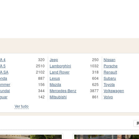
A 4
320
Jeep
250
Nissan
A 5
2510
Lamborghini
1032
Porsche
A SA
2102
Land Rover
318
Renault
onda
887
Lexus
604
Subaru
ummer
156
Mazda
625
Toyota
undai
344
Mercedes-Benz
3877
Volkswagen
guar
142
Mitsubishi
861
Volvo
Ver tudo