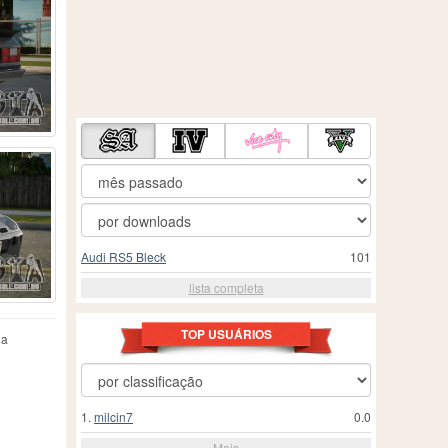
Audi RS5 Bleck
101
lista completa
TOP USUÁRIOS
na
1.
milcin7
0.0
Mais