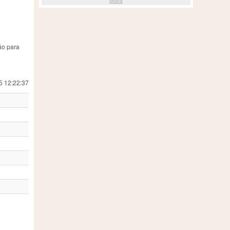
ão para
5 12:22:37